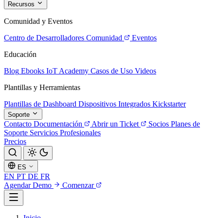
Recursos
Comunidad y Eventos
Centro de Desarrolladores
Comunidad
Eventos
Educación
Blog
Ebooks
IoT Academy
Casos de Uso
Videos
Plantillas y Herramientas
Plantillas de Dashboard
Dispositivos Integrados
Kickstarter
Soporte
Contacto
Documentación
Abrir un Ticket
Socios
Planes de
Soporte
Servicios Profesionales
Precios
ES
EN
PT
DE
FR
Agendar Demo
Comenzar
Inicio