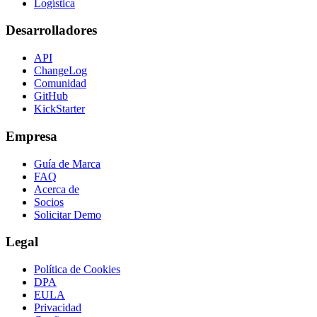
Logística
Desarrolladores
API
ChangeLog
Comunidad
GitHub
KickStarter
Empresa
Guía de Marca
FAQ
Acerca de
Socios
Solicitar Demo
Legal
Política de Cookies
DPA
EULA
Privacidad