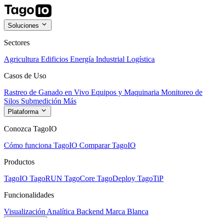
Soluciones
Sectores
Agricultura
Edificios
Energía
Industrial
Logística
Casos de Uso
Rastreo de Ganado en Vivo
Equipos y Maquinaria
Monitoreo de
Silos
Submedición
Más
Plataforma
Conozca TagoIO
Cómo funciona TagoIO
Comparar TagoIO
Productos
TagoIO
TagoRUN
TagoCore
TagoDeploy
TagoTiP
Funcionalidades
Visualización
Analítica
Backend
Marca Blanca