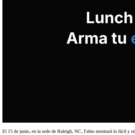
El 15 de junio, en la sede de Raleigh, NC, Fabio mostrará lo fácil y 