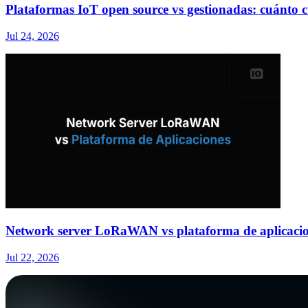
Plataformas IoT open source vs gestionadas: cuánto cu
Jul 24, 2026
Network server LoRaWAN vs plataforma de aplicacion
Jul 22, 2026