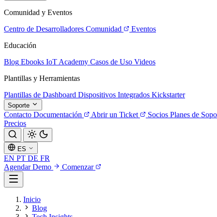
Comunidad y Eventos
Centro de Desarrolladores
Comunidad
Eventos
Educación
Blog
Ebooks
IoT Academy
Casos de Uso
Videos
Plantillas y Herramientas
Plantillas de Dashboard
Dispositivos Integrados
Kickstarter
Soporte
Contacto
Documentación
Abrir un Ticket
Socios
Planes de Sopo
Precios
ES
EN
PT
DE
FR
Agendar Demo
Comenzar
Inicio
Blog
Tech Insights