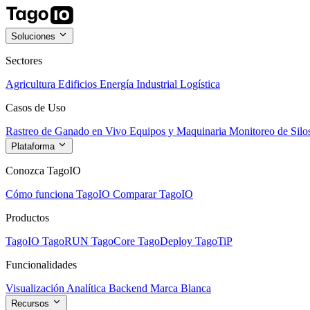
Soluciones
Sectores
Agricultura
Edificios
Energía
Industrial
Logística
Casos de Uso
Rastreo de Ganado en Vivo
Equipos y Maquinaria
Monitoreo de Silo
Plataforma
Conozca TagoIO
Cómo funciona TagoIO
Comparar TagoIO
Productos
TagoIO
TagoRUN
TagoCore
TagoDeploy
TagoTiP
Funcionalidades
Visualización
Analítica
Backend
Marca Blanca
Recursos