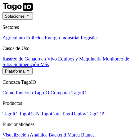
Soluciones
Sectores
Agricultura
Edificios
Energía
Industrial
Logística
Casos de Uso
Rastreo de Ganado en Vivo
Equipos y Maquinaria
Monitoreo de
Silos
Submedición
Más
Plataforma
Conozca TagoIO
Cómo funciona TagoIO
Comparar TagoIO
Productos
TagoIO
TagoRUN
TagoCore
TagoDeploy
TagoTiP
Funcionalidades
Visualización
Analítica
Backend
Marca Blanca