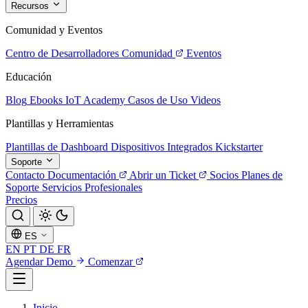
Recursos
Comunidad y Eventos
Centro de Desarrolladores
Comunidad
Eventos
Educación
Blog
Ebooks
IoT Academy
Casos de Uso
Videos
Plantillas y Herramientas
Plantillas de Dashboard
Dispositivos Integrados
Kickstarter
Soporte
Contacto
Documentación
Abrir un Ticket
Socios
Planes de
Soporte
Servicios Profesionales
Precios
ES
EN
PT
DE
FR
Agendar Demo
Comenzar
Inicio