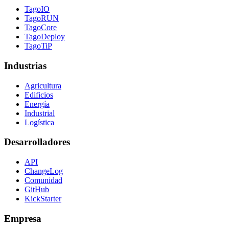
TagoIO
TagoRUN
TagoCore
TagoDeploy
TagoTiP
Industrias
Agricultura
Edificios
Energía
Industrial
Logística
Desarrolladores
API
ChangeLog
Comunidad
GitHub
KickStarter
Empresa