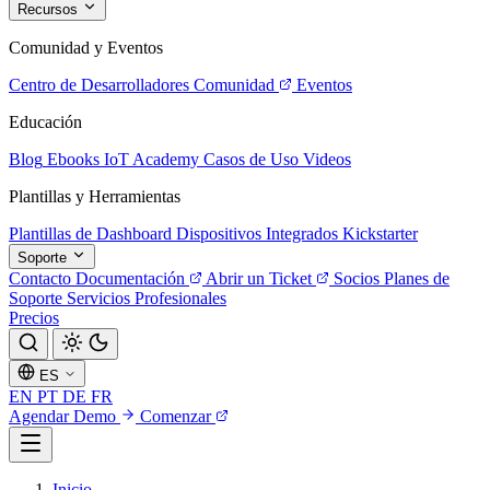
Recursos
Comunidad y Eventos
Centro de Desarrolladores
Comunidad
Eventos
Educación
Blog
Ebooks
IoT Academy
Casos de Uso
Videos
Plantillas y Herramientas
Plantillas de Dashboard
Dispositivos Integrados
Kickstarter
Soporte
Contacto
Documentación
Abrir un Ticket
Socios
Planes de
Soporte
Servicios Profesionales
Precios
ES
EN
PT
DE
FR
Agendar Demo
Comenzar
Inicio