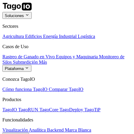
Soluciones
Sectores
Agricultura
Edificios
Energía
Industrial
Logística
Casos de Uso
Rastreo de Ganado en Vivo
Equipos y Maquinaria
Monitoreo de
Silos
Submedición
Más
Plataforma
Conozca TagoIO
Cómo funciona TagoIO
Comparar TagoIO
Productos
TagoIO
TagoRUN
TagoCore
TagoDeploy
TagoTiP
Funcionalidades
Visualización
Analítica
Backend
Marca Blanca