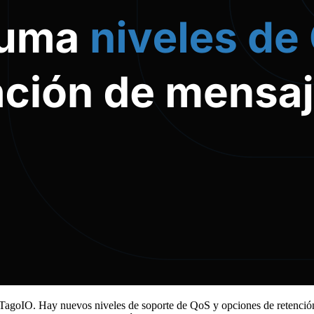
agoIO. Hay nuevos niveles de soporte de QoS y opciones de retención 