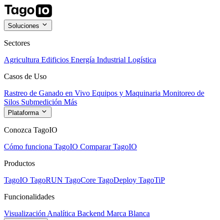
Soluciones
Sectores
Agricultura
Edificios
Energía
Industrial
Logística
Casos de Uso
Rastreo de Ganado en Vivo
Equipos y Maquinaria
Monitoreo de
Silos
Submedición
Más
Plataforma
Conozca TagoIO
Cómo funciona TagoIO
Comparar TagoIO
Productos
TagoIO
TagoRUN
TagoCore
TagoDeploy
TagoTiP
Funcionalidades
Visualización
Analítica
Backend
Marca Blanca