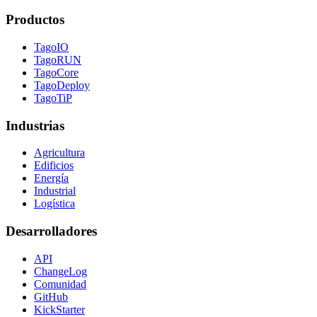
Productos
TagoIO
TagoRUN
TagoCore
TagoDeploy
TagoTiP
Industrias
Agricultura
Edificios
Energía
Industrial
Logística
Desarrolladores
API
ChangeLog
Comunidad
GitHub
KickStarter