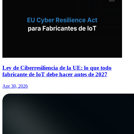
Ley de Ciberresiliencia de la UE: lo que todo
fabricante de IoT debe hacer antes de 2027
Apr 30, 2026