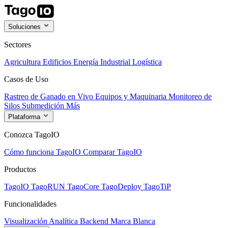
Soluciones
Sectores
Agricultura
Edificios
Energía
Industrial
Logística
Casos de Uso
Rastreo de Ganado en Vivo
Equipos y Maquinaria
Monitoreo de
Silos
Submedición
Más
Plataforma
Conozca TagoIO
Cómo funciona TagoIO
Comparar TagoIO
Productos
TagoIO
TagoRUN
TagoCore
TagoDeploy
TagoTiP
Funcionalidades
Visualización
Analítica
Backend
Marca Blanca