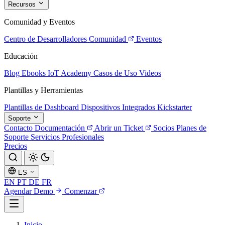
Recursos
Comunidad y Eventos
Centro de Desarrolladores
Comunidad
Eventos
Educación
Blog
Ebooks
IoT Academy
Casos de Uso
Videos
Plantillas y Herramientas
Plantillas de Dashboard
Dispositivos Integrados
Kickstarter
Soporte
Contacto
Documentación
Abrir un Ticket
Socios
Planes de
Soporte
Servicios Profesionales
Precios
ES
EN
PT
DE
FR
Agendar Demo
Comenzar
Inicio