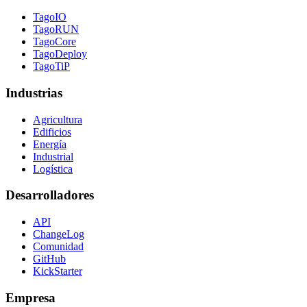
TagoIO
TagoRUN
TagoCore
TagoDeploy
TagoTiP
Industrias
Agricultura
Edificios
Energía
Industrial
Logística
Desarrolladores
API
ChangeLog
Comunidad
GitHub
KickStarter
Empresa