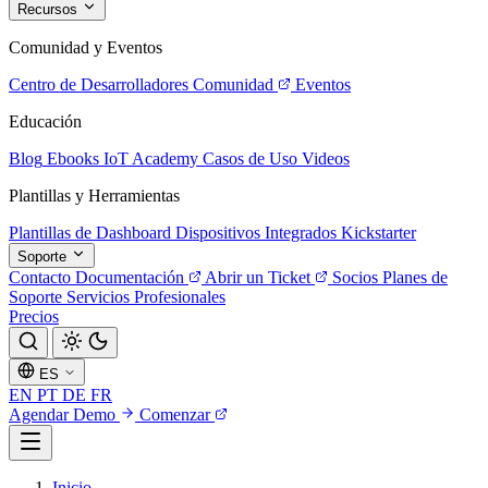
Recursos
Comunidad y Eventos
Centro de Desarrolladores
Comunidad
Eventos
Educación
Blog
Ebooks
IoT Academy
Casos de Uso
Videos
Plantillas y Herramientas
Plantillas de Dashboard
Dispositivos Integrados
Kickstarter
Soporte
Contacto
Documentación
Abrir un Ticket
Socios
Planes de
Soporte
Servicios Profesionales
Precios
ES
EN
PT
DE
FR
Agendar Demo
Comenzar
Inicio