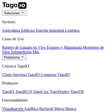
Soluciones
Sectores
Agricultura
Edificios
Energía
Industrial
Logística
Casos de Uso
Rastreo de Ganado en Vivo
Equipos y Maquinaria
Monitoreo de
Silos
Submedición
Más
Plataforma
Conozca TagoIO
Cómo funciona TagoIO
Comparar TagoIO
Productos
TagoIO
TagoRUN
TagoCore
TagoDeploy
TagoTiP
Funcionalidades
Visualización
Analítica
Backend
Marca Blanca