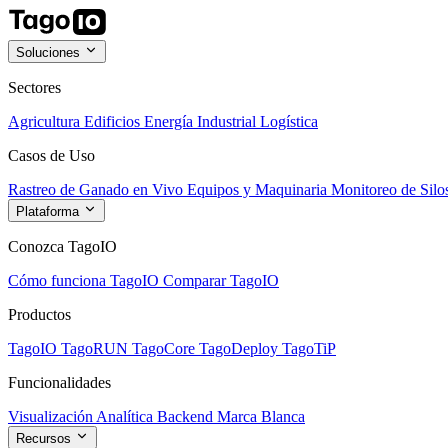
Soluciones
Sectores
Agricultura
Edificios
Energía
Industrial
Logística
Casos de Uso
Rastreo de Ganado en Vivo
Equipos y Maquinaria
Monitoreo de Silo
Plataforma
Conozca TagoIO
Cómo funciona TagoIO
Comparar TagoIO
Productos
TagoIO
TagoRUN
TagoCore
TagoDeploy
TagoTiP
Funcionalidades
Visualización
Analítica
Backend
Marca Blanca
Recursos