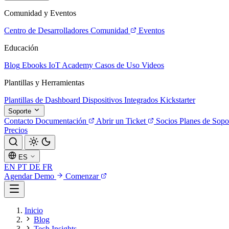
Comunidad y Eventos
Centro de Desarrolladores
Comunidad
Eventos
Educación
Blog
Ebooks
IoT Academy
Casos de Uso
Videos
Plantillas y Herramientas
Plantillas de Dashboard
Dispositivos Integrados
Kickstarter
Soporte
Contacto
Documentación
Abrir un Ticket
Socios
Planes de Sopo
Precios
ES
EN
PT
DE
FR
Agendar Demo
Comenzar
Inicio
Blog
Tech Insights