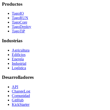
Productos
TagoIO
TagoRUN
TagoCore
TagoDeploy
TagoTiP
Industrias
Agricultura
Edificios
Energía
Industrial
Logística
Desarrolladores
API
ChangeLog
Comunidad
GitHub
KickStarter