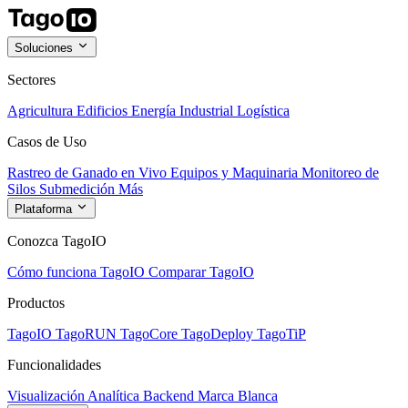
Soluciones
Sectores
Agricultura
Edificios
Energía
Industrial
Logística
Casos de Uso
Rastreo de Ganado en Vivo
Equipos y Maquinaria
Monitoreo de
Silos
Submedición
Más
Plataforma
Conozca TagoIO
Cómo funciona TagoIO
Comparar TagoIO
Productos
TagoIO
TagoRUN
TagoCore
TagoDeploy
TagoTiP
Funcionalidades
Visualización
Analítica
Backend
Marca Blanca