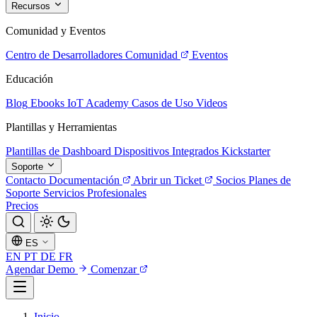
Recursos
Comunidad y Eventos
Centro de Desarrolladores
Comunidad
Eventos
Educación
Blog
Ebooks
IoT Academy
Casos de Uso
Videos
Plantillas y Herramientas
Plantillas de Dashboard
Dispositivos Integrados
Kickstarter
Soporte
Contacto
Documentación
Abrir un Ticket
Socios
Planes de
Soporte
Servicios Profesionales
Precios
ES
EN
PT
DE
FR
Agendar Demo
Comenzar
Inicio