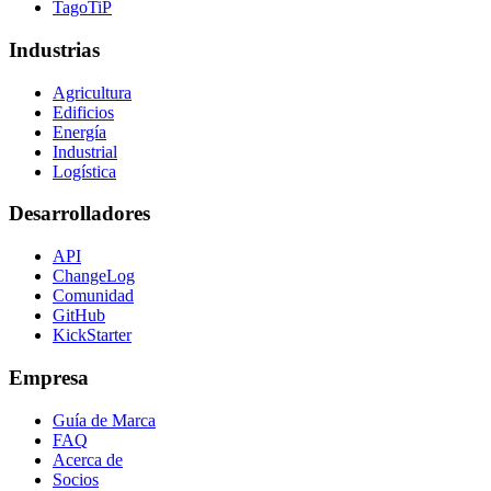
TagoTiP
Industrias
Agricultura
Edificios
Energía
Industrial
Logística
Desarrolladores
API
ChangeLog
Comunidad
GitHub
KickStarter
Empresa
Guía de Marca
FAQ
Acerca de
Socios