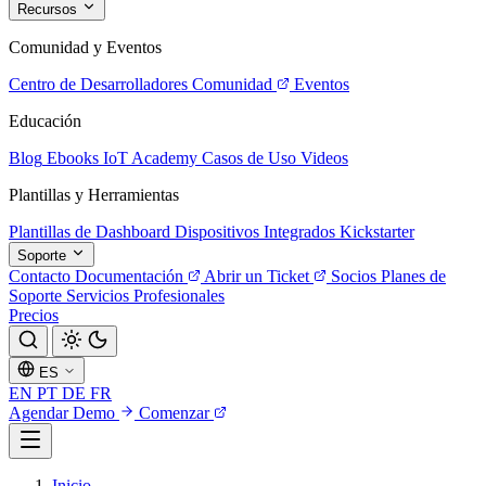
Recursos
Comunidad y Eventos
Centro de Desarrolladores
Comunidad
Eventos
Educación
Blog
Ebooks
IoT Academy
Casos de Uso
Videos
Plantillas y Herramientas
Plantillas de Dashboard
Dispositivos Integrados
Kickstarter
Soporte
Contacto
Documentación
Abrir un Ticket
Socios
Planes de
Soporte
Servicios Profesionales
Precios
ES
EN
PT
DE
FR
Agendar Demo
Comenzar
Inicio