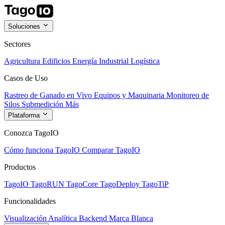
Soluciones
Sectores
Agricultura
Edificios
Energía
Industrial
Logística
Casos de Uso
Rastreo de Ganado en Vivo
Equipos y Maquinaria
Monitoreo de
Silos
Submedición
Más
Plataforma
Conozca TagoIO
Cómo funciona TagoIO
Comparar TagoIO
Productos
TagoIO
TagoRUN
TagoCore
TagoDeploy
TagoTiP
Funcionalidades
Visualización
Analítica
Backend
Marca Blanca