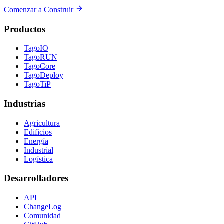
Comenzar a Construir
Productos
TagoIO
TagoRUN
TagoCore
TagoDeploy
TagoTiP
Industrias
Agricultura
Edificios
Energía
Industrial
Logística
Desarrolladores
API
ChangeLog
Comunidad