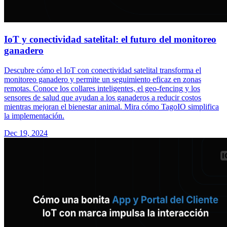
IoT y conectividad satelital: el futuro del monitoreo
ganadero
Descubre cómo el IoT con conectividad satelital transforma el
monitoreo ganadero y permite un seguimiento eficaz en zonas
remotas. Conoce los collares inteligentes, el geo-fencing y los
sensores de salud que ayudan a los ganaderos a reducir costos
mientras mejoran el bienestar animal. Mira cómo TagoIO simplifica
la implementación.
Dec 19, 2024