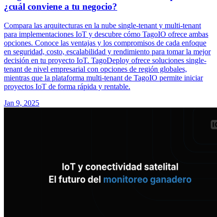
¿cuál conviene a tu negocio?
Compara las arquitecturas en la nube single-tenant y multi-tenant
para implementaciones IoT y descubre cómo TagoIO ofrece ambas
opciones. Conoce las ventajas y los compromisos de cada enfoque
en seguridad, costo, escalabilidad y rendimiento para tomar la mejor
decisión en tu proyecto IoT. TagoDeploy ofrece soluciones single-
tenant de nivel empresarial con opciones de región globales,
mientras que la plataforma multi-tenant de TagoIO permite iniciar
proyectos IoT de forma rápida y rentable.
Jan 9, 2025