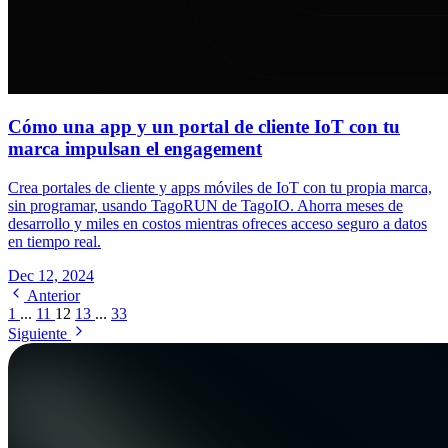
Cómo una app y un portal de cliente IoT con tu
marca impulsan el engagement
Crea portales de cliente y apps móviles de IoT con tu propia marca,
sin programar, usando TagoRUN de TagoIO. Ahorra meses de
desarrollo y miles en costos mientras ofreces acceso seguro a datos
en tiempo real.
Dec 12, 2024
Anterior
1
...
11
12
13
...
33
Siguiente