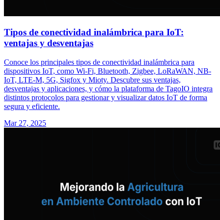
Tipos de conectividad inalámbrica para IoT:
ventajas y desventajas
Conoce los principales tipos de conectividad inalámbrica para
dispositivos IoT, como Wi-Fi, Bluetooth, Zigbee, LoRaWAN, NB-
IoT, LTE-M, 5G, Sigfox y Mioty. Descubre sus ventajas,
desventajas y aplicaciones, y cómo la plataforma de TagoIO integra
distintos protocolos para gestionar y visualizar datos IoT de forma
segura y eficiente.
Mar 27, 2025