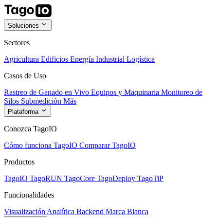
Soluciones
Sectores
Agricultura
Edificios
Energía
Industrial
Logística
Casos de Uso
Rastreo de Ganado en Vivo
Equipos y Maquinaria
Monitoreo de
Silos
Submedición
Más
Plataforma
Conozca TagoIO
Cómo funciona TagoIO
Comparar TagoIO
Productos
TagoIO
TagoRUN
TagoCore
TagoDeploy
TagoTiP
Funcionalidades
Visualización
Analítica
Backend
Marca Blanca