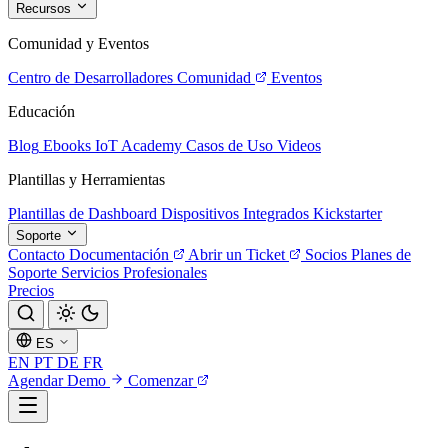
Recursos
Comunidad y Eventos
Centro de Desarrolladores
Comunidad
Eventos
Educación
Blog
Ebooks
IoT Academy
Casos de Uso
Videos
Plantillas y Herramientas
Plantillas de Dashboard
Dispositivos Integrados
Kickstarter
Soporte
Contacto
Documentación
Abrir un Ticket
Socios
Planes de
Soporte
Servicios Profesionales
Precios
ES
EN
PT
DE
FR
Agendar Demo
Comenzar