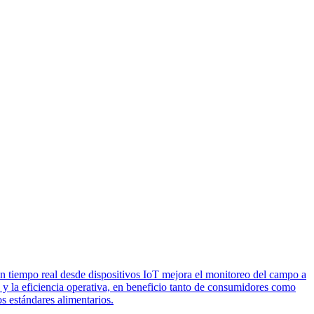
en tiempo real desde dispositivos IoT mejora el monitoreo del campo a
 y la eficiencia operativa, en beneficio tanto de consumidores como
s estándares alimentarios.