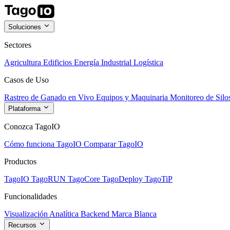
Soluciones
Sectores
Agricultura
Edificios
Energía
Industrial
Logística
Casos de Uso
Rastreo de Ganado en Vivo
Equipos y Maquinaria
Monitoreo de Silo
Plataforma
Conozca TagoIO
Cómo funciona TagoIO
Comparar TagoIO
Productos
TagoIO
TagoRUN
TagoCore
TagoDeploy
TagoTiP
Funcionalidades
Visualización
Analítica
Backend
Marca Blanca
Recursos