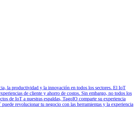
ia, la productividad y la innovación en todos los sectores. El IoT
experiencias de cliente y ahorro de costos. Sin embargo, no todos los
ctos de IoT a nuestras espaldas, TagoIO comparte su experiencia
T puede revolucionar tu negocio con las herramientas y la experiencia