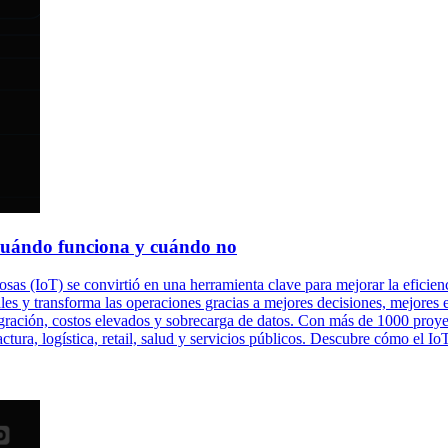
: cuándo funciona y cuándo no
sas (IoT) se convirtió en una herramienta clave para mejorar la eficienc
les y transforma las operaciones gracias a mejores decisiones, mejores 
egración, costos elevados y sobrecarga de datos. Con más de 1000 proye
ura, logística, retail, salud y servicios públicos. Descubre cómo el Io