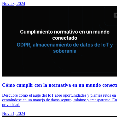
Nov 28, 2024
Cómo cumplir con la normativa en un mundo conect
Descubre cómo el auge del IoT abre oportunidades y plantea retos 
centrándose en un manejo de datos seguro, mínimo y transparente. En
privacidad.
Nov 21, 2024