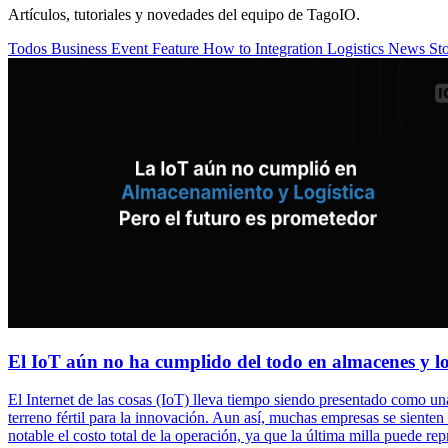
Artículos, tutoriales y novedades del equipo de TagoIO.
Todos
Business
Event
Feature
How to
Integration
Logistics
News
St
El IoT aún no ha cumplido del todo en almacenes y log
El Internet de las cosas (IoT) lleva tiempo siendo presentado como u
terreno fértil para la innovación. Aun así, muchas empresas se sienten
notable el costo total de la operación, ya que la última milla puede re