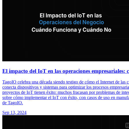
El impacto del IoT en las operaciones empresariales
TagoIO celebra una década siendo testigo de cómo el Internet de las co
conecta dispositivos y sistemas para optimizar los procesos empresaria
proyectos de IoT tienen éxito: muchos fracasan por problemas de int
sobre cómo implementar el IoT con éxito, con casos de uso en manufact
de TagoIO.
Sep 13, 2024