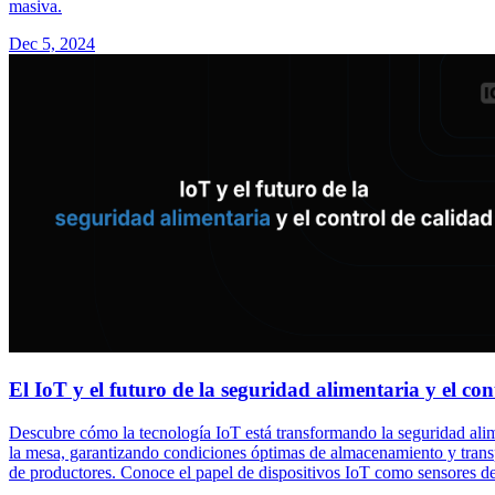
masiva.
Dec 5, 2024
El IoT y el futuro de la seguridad alimentaria y el con
Descubre cómo la tecnología IoT está transformando la seguridad alim
la mesa, garantizando condiciones óptimas de almacenamiento y transpo
de productores. Conoce el papel de dispositivos IoT como sensores de 