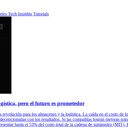
ories
Tech Insights
Tutorials
ística, pero el futuro es prometedor
na revolución para los almacenes y la logística. La caída en el costo d
 decepcionadas con los resultados. Si las compañías logran mejoras solo
presentar hasta el 53% del costo total de la cadena de suministro (MIT).