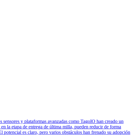
e los sensores y plataformas avanzadas como TagoIO han creado un
 en la etapa de entrega de última milla, pueden reducir de forma
 El potencial es claro, pero varios obstáculos han frenado su adopción