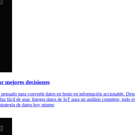
r mejores decisiones
 pensado para convertir datos en bruto en información accionable. Des
rfaz fácil de usar. Integra datos de IoT para un análisis completo, todo
strategia de datos hoy mismo