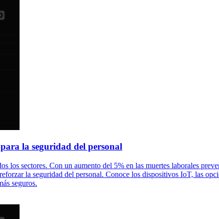
para la seguridad del personal
dos los sectores. Con un aumento del 5% en las muertes laborales preven
eforzar la seguridad del personal. Conoce los dispositivos IoT, las opc
más seguros.