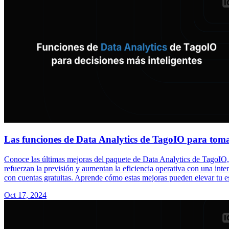
Las funciones de Data Analytics de TagoIO para toma
Conoce las últimas mejoras del paquete de Data Analytics de TagoIO,
refuerzan la previsión y aumentan la eficiencia operativa con una inte
con cuentas gratuitas. Aprende cómo estas mejoras pueden elevar tu e
Oct 17, 2024