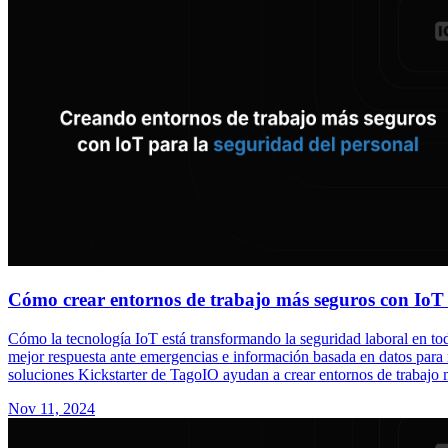
Cómo crear entornos de trabajo más seguros con IoT 
Cómo la tecnología IoT está transformando la seguridad laboral en to
mejor respuesta ante emergencias e información basada en datos para r
soluciones Kickstarter de TagoIO ayudan a crear entornos de trabajo 
Nov 11, 2024