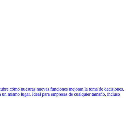
cubre cómo nuestras nuevas funciones mejoran la toma de decisiones,
 en un mismo lugar. Ideal para empresas de cualquier tamaño, incluso