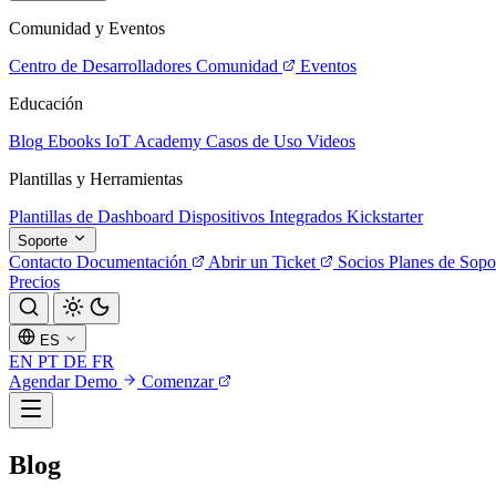
Comunidad y Eventos
Centro de Desarrolladores
Comunidad
Eventos
Educación
Blog
Ebooks
IoT Academy
Casos de Uso
Videos
Plantillas y Herramientas
Plantillas de Dashboard
Dispositivos Integrados
Kickstarter
Soporte
Contacto
Documentación
Abrir un Ticket
Socios
Planes de Sopo
Precios
ES
EN
PT
DE
FR
Agendar Demo
Comenzar
Blog