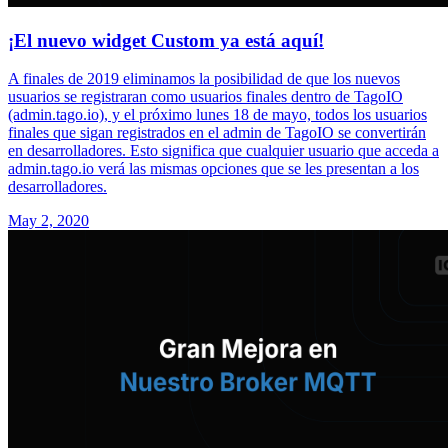
¡El nuevo widget Custom ya está aquí!
A finales de 2019 eliminamos la posibilidad de que los nuevos
usuarios se registraran como usuarios finales dentro de TagoIO
(admin.tago.io), y el próximo lunes 18 de mayo, todos los usuarios
finales que sigan registrados en el admin de TagoIO se convertirán
en desarrolladores. Esto significa que cualquier usuario que acceda a
admin.tago.io verá las mismas opciones que se les presentan a los
desarrolladores.
May 2, 2020