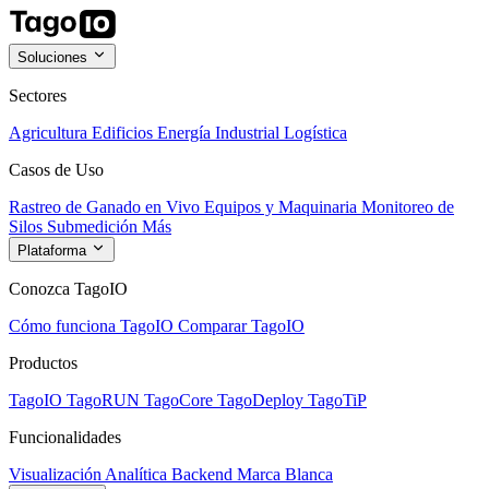
Soluciones
Sectores
Agricultura
Edificios
Energía
Industrial
Logística
Casos de Uso
Rastreo de Ganado en Vivo
Equipos y Maquinaria
Monitoreo de
Silos
Submedición
Más
Plataforma
Conozca TagoIO
Cómo funciona TagoIO
Comparar TagoIO
Productos
TagoIO
TagoRUN
TagoCore
TagoDeploy
TagoTiP
Funcionalidades
Visualización
Analítica
Backend
Marca Blanca