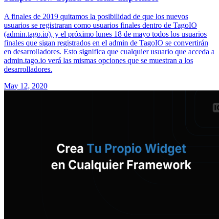
A finales de 2019 quitamos la posibilidad de que los nuevos
usuarios se registraran como usuarios finales dentro de TagoIO
(admin.tago.io), y el próximo lunes 18 de mayo todos los usuarios
finales que sigan registrados en el admin de TagoIO se convertirán
en desarrolladores. Esto significa que cualquier usuario que acceda a
admin.tago.io verá las mismas opciones que se muestran a los
desarrolladores.
May 12, 2020