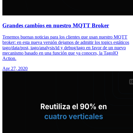
Grandes cambios en nuestro MQTT Broker
Tenemos buenas noticias para los clientes que usan nuestro MQTT
broker: en esta nueva versión dejamos de admitir los topics estáticos
tago/data/post, tago/analysis/id y debug/tago en favor de un nuevo
mecanismo basado en una función que ya conoces, la TagoIO
Action.
Apr 27, 2020