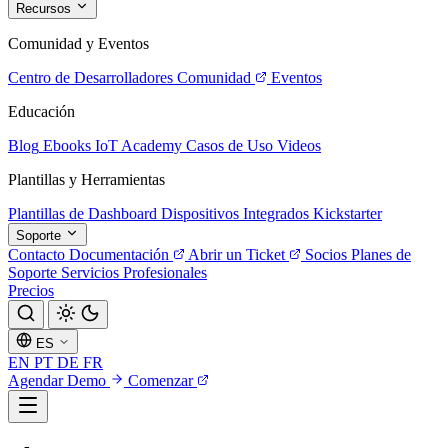
Recursos
Comunidad y Eventos
Centro de Desarrolladores
Comunidad
Eventos
Educación
Blog
Ebooks
IoT Academy
Casos de Uso
Videos
Plantillas y Herramientas
Plantillas de Dashboard
Dispositivos Integrados
Kickstarter
Soporte
Contacto
Documentación
Abrir un Ticket
Socios
Planes de
Soporte
Servicios Profesionales
Precios
ES
EN
PT
DE
FR
Agendar Demo
Comenzar