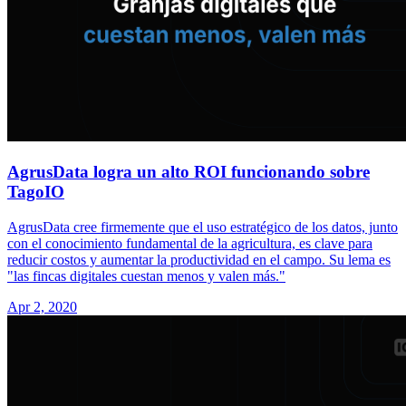
AgrusData logra un alto ROI funcionando sobre
TagoIO
AgrusData cree firmemente que el uso estratégico de los datos, junto
con el conocimiento fundamental de la agricultura, es clave para
reducir costos y aumentar la productividad en el campo. Su lema es
"las fincas digitales cuestan menos y valen más."
Apr 2, 2020