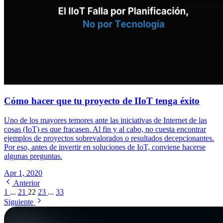
Cómo hacer que tu proyecto de IIoT tenga éxito
Uno de los mayores temores ante las iniciativas de Internet de las
cosas (IoT) es que fracasen. Al fin y al cabo, no cuesta encontrar
ejemplos de proyectos sobrevalorados o resultados decepcionantes.
Por eso, antes de invertir en soluciones de IoT, conviene hacerse
algunas preguntas.
Apr 1, 2020
Anterior
1
...
21
22
23
...
33
Siguiente