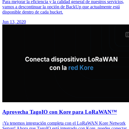
Para mejorar la eficiencia y la calidad general de nuestros servicios,
vamos a descontinuar la opción de BackUp que actualmente está
disponible dentro de cada bucket.
Jun 13, 2020
Aprovecha TagoIO con Kore para LoRaWAN™
¡Ya tenemos integración completa con el LoRaWAN Kore Network
Server! Ahora que TagoIO está integrado con Kore, puedes conectar