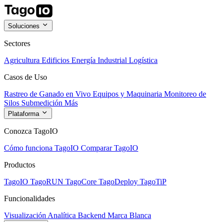
Soluciones
Sectores
Agricultura
Edificios
Energía
Industrial
Logística
Casos de Uso
Rastreo de Ganado en Vivo
Equipos y Maquinaria
Monitoreo de
Silos
Submedición
Más
Plataforma
Conozca TagoIO
Cómo funciona TagoIO
Comparar TagoIO
Productos
TagoIO
TagoRUN
TagoCore
TagoDeploy
TagoTiP
Funcionalidades
Visualización
Analítica
Backend
Marca Blanca