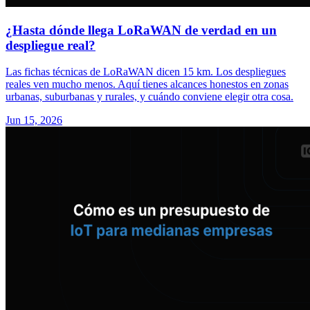
¿Hasta dónde llega LoRaWAN de verdad en un
despliegue real?
Las fichas técnicas de LoRaWAN dicen 15 km. Los despliegues
reales ven mucho menos. Aquí tienes alcances honestos en zonas
urbanas, suburbanas y rurales, y cuándo conviene elegir otra cosa.
Jun 15, 2026