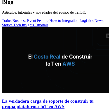
Blog
Artículos, tutoriales y novedades del equipo de TagoIO.
Todos
Business
Event
Feature
How to
Integration
Logistics
News
Stories
Tech Insights
Tutorials
La verdadera carga de soporte de construir tu
propia plataforma IoT en AWS