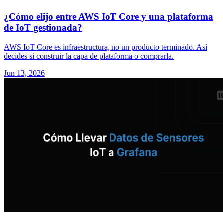
¿Cómo elijo entre AWS IoT Core y una plataforma
de IoT gestionada?
AWS IoT Core es infraestructura, no un producto terminado. Así
decides si construir la capa de plataforma o comprarla.
Jun 13, 2026