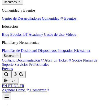
Recursos
Comunidad y Eventos
Centro de Desarrolladores
Comunidad
Eventos
Educación
Blog
Ebooks
IoT Academy
Casos de Uso
Videos
Plantillas y Herramientas
Plantillas de Dashboard
Dispositivos Integrados
Kickstarter
Soporte
Contacto
Documentación
Abrir un Ticket
Socios
Planes de
Soporte
Servicios Profesionales
Precios
ES
EN
PT
DE
FR
Agendar Demo
Comenzar