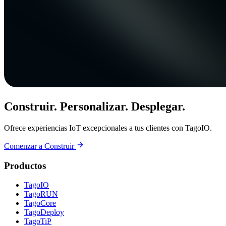
Construir. Personalizar. Desplegar.
Ofrece experiencias IoT excepcionales a tus clientes con TagoIO.
Comenzar a Construir
Productos
TagoIO
TagoRUN
TagoCore
TagoDeploy
TagoTiP