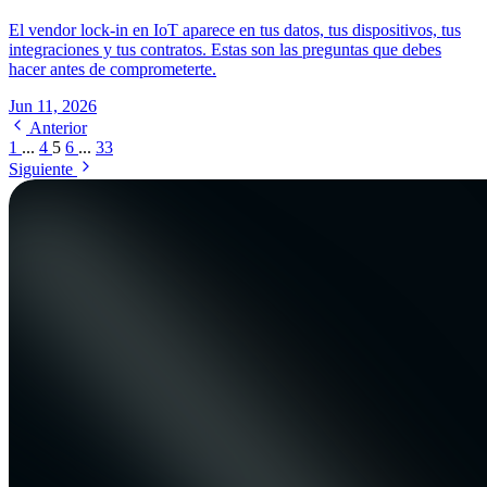
El vendor lock-in en IoT aparece en tus datos, tus dispositivos, tus
integraciones y tus contratos. Estas son las preguntas que debes
hacer antes de comprometerte.
Jun 11, 2026
Anterior
1
...
4
5
6
...
33
Siguiente