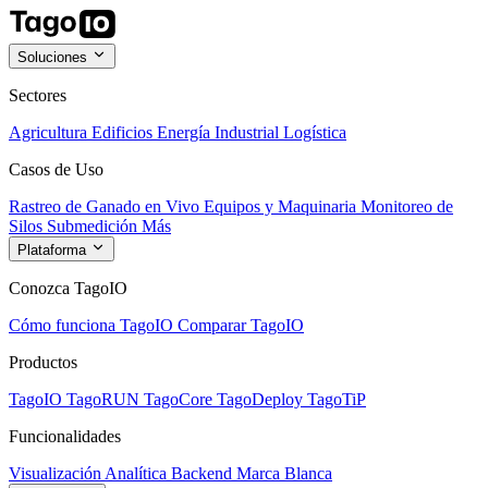
Soluciones
Sectores
Agricultura
Edificios
Energía
Industrial
Logística
Casos de Uso
Rastreo de Ganado en Vivo
Equipos y Maquinaria
Monitoreo de
Silos
Submedición
Más
Plataforma
Conozca TagoIO
Cómo funciona TagoIO
Comparar TagoIO
Productos
TagoIO
TagoRUN
TagoCore
TagoDeploy
TagoTiP
Funcionalidades
Visualización
Analítica
Backend
Marca Blanca