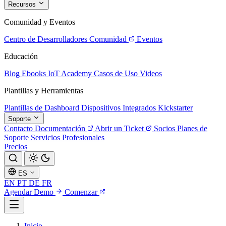
Recursos
Comunidad y Eventos
Centro de Desarrolladores
Comunidad
Eventos
Educación
Blog
Ebooks
IoT Academy
Casos de Uso
Videos
Plantillas y Herramientas
Plantillas de Dashboard
Dispositivos Integrados
Kickstarter
Soporte
Contacto
Documentación
Abrir un Ticket
Socios
Planes de
Soporte
Servicios Profesionales
Precios
ES
EN
PT
DE
FR
Agendar Demo
Comenzar
Inicio