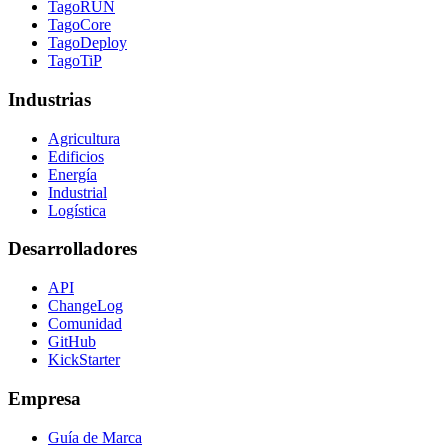
TagoRUN
TagoCore
TagoDeploy
TagoTiP
Industrias
Agricultura
Edificios
Energía
Industrial
Logística
Desarrolladores
API
ChangeLog
Comunidad
GitHub
KickStarter
Empresa
Guía de Marca