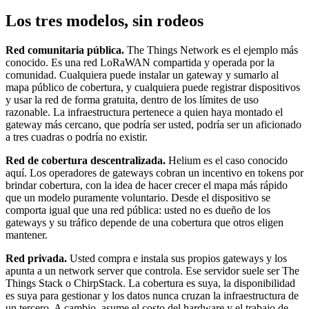
Los tres modelos, sin rodeos
Red comunitaria pública.
The Things Network es el ejemplo más
conocido. Es una red LoRaWAN compartida y operada por la
comunidad. Cualquiera puede instalar un gateway y sumarlo al
mapa público de cobertura, y cualquiera puede registrar dispositivos
y usar la red de forma gratuita, dentro de los límites de uso
razonable. La infraestructura pertenece a quien haya montado el
gateway más cercano, que podría ser usted, podría ser un aficionado
a tres cuadras o podría no existir.
Red de cobertura descentralizada.
Helium es el caso conocido
aquí. Los operadores de gateways cobran un incentivo en tokens por
brindar cobertura, con la idea de hacer crecer el mapa más rápido
que un modelo puramente voluntario. Desde el dispositivo se
comporta igual que una red pública: usted no es dueño de los
gateways y su tráfico depende de una cobertura que otros eligen
mantener.
Red privada.
Usted compra e instala sus propios gateways y los
apunta a un network server que controla. Ese servidor suele ser The
Things Stack o ChirpStack. La cobertura es suya, la disponibilidad
es suya para gestionar y los datos nunca cruzan la infraestructura de
un tercero. A cambio, asume el costo del hardware y el trabajo de