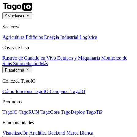
Soluciones
Sectores
Agricultura
Edificios
Energía
Industrial
Logística
Casos de Uso
Rastreo de Ganado en Vivo
Equipos y Maquinaria
Monitoreo de
Silos
Submedición
Más
Plataforma
Conozca TagoIO
Cómo funciona TagoIO
Comparar TagoIO
Productos
TagoIO
TagoRUN
TagoCore
TagoDeploy
TagoTiP
Funcionalidades
Visualización
Analítica
Backend
Marca Blanca