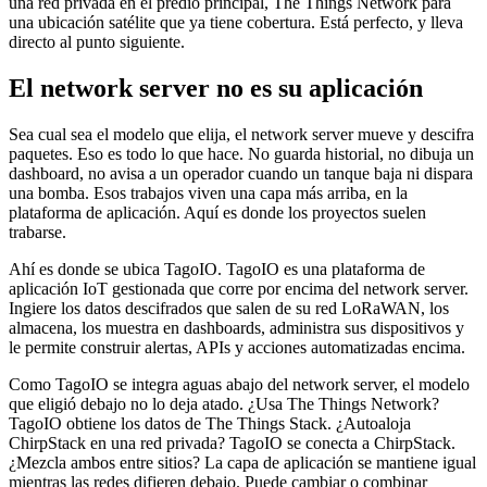
una red privada en el predio principal, The Things Network para
una ubicación satélite que ya tiene cobertura. Está perfecto, y lleva
directo al punto siguiente.
El network server no es su aplicación
Sea cual sea el modelo que elija, el network server mueve y descifra
paquetes. Eso es todo lo que hace. No guarda historial, no dibuja un
dashboard, no avisa a un operador cuando un tanque baja ni dispara
una bomba. Esos trabajos viven una capa más arriba, en la
plataforma de aplicación. Aquí es donde los proyectos suelen
trabarse.
Ahí es donde se ubica TagoIO. TagoIO es una plataforma de
aplicación IoT gestionada que corre por encima del network server.
Ingiere los datos descifrados que salen de su red LoRaWAN, los
almacena, los muestra en dashboards, administra sus dispositivos y
le permite construir alertas, APIs y acciones automatizadas encima.
Como TagoIO se integra aguas abajo del network server, el modelo
que eligió debajo no lo deja atado. ¿Usa The Things Network?
TagoIO obtiene los datos de The Things Stack. ¿Autoaloja
ChirpStack en una red privada? TagoIO se conecta a ChirpStack.
¿Mezcla ambos entre sitios? La capa de aplicación se mantiene igual
mientras las redes difieren debajo. Puede cambiar o combinar