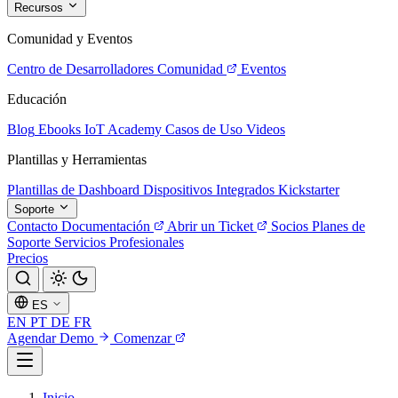
Recursos
Comunidad y Eventos
Centro de Desarrolladores
Comunidad
Eventos
Educación
Blog
Ebooks
IoT Academy
Casos de Uso
Videos
Plantillas y Herramientas
Plantillas de Dashboard
Dispositivos Integrados
Kickstarter
Soporte
Contacto
Documentación
Abrir un Ticket
Socios
Planes de
Soporte
Servicios Profesionales
Precios
ES
EN
PT
DE
FR
Agendar Demo
Comenzar
Inicio