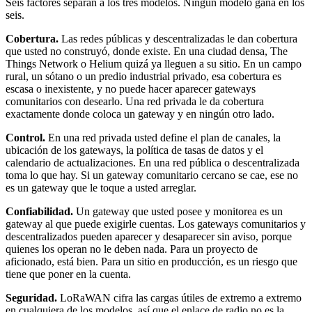
Seis factores separan a los tres modelos. Ningún modelo gana en los
seis.
Cobertura.
Las redes públicas y descentralizadas le dan cobertura
que usted no construyó, donde existe. En una ciudad densa, The
Things Network o Helium quizá ya lleguen a su sitio. En un campo
rural, un sótano o un predio industrial privado, esa cobertura es
escasa o inexistente, y no puede hacer aparecer gateways
comunitarios con desearlo. Una red privada le da cobertura
exactamente donde coloca un gateway y en ningún otro lado.
Control.
En una red privada usted define el plan de canales, la
ubicación de los gateways, la política de tasas de datos y el
calendario de actualizaciones. En una red pública o descentralizada
toma lo que hay. Si un gateway comunitario cercano se cae, ese no
es un gateway que le toque a usted arreglar.
Confiabilidad.
Un gateway que usted posee y monitorea es un
gateway al que puede exigirle cuentas. Los gateways comunitarios y
descentralizados pueden aparecer y desaparecer sin aviso, porque
quienes los operan no le deben nada. Para un proyecto de
aficionado, está bien. Para un sitio en producción, es un riesgo que
tiene que poner en la cuenta.
Seguridad.
LoRaWAN cifra las cargas útiles de extremo a extremo
en cualquiera de los modelos, así que el enlace de radio no es la