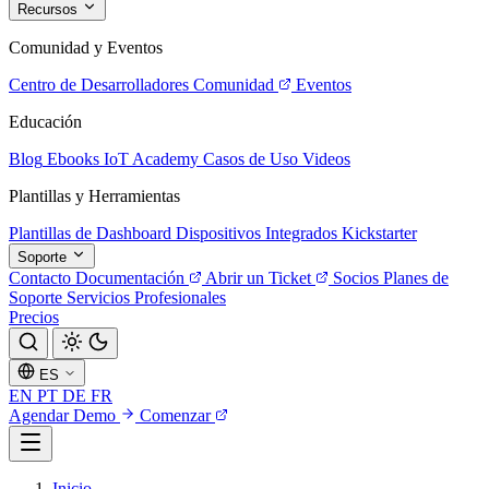
Recursos
Comunidad y Eventos
Centro de Desarrolladores
Comunidad
Eventos
Educación
Blog
Ebooks
IoT Academy
Casos de Uso
Videos
Plantillas y Herramientas
Plantillas de Dashboard
Dispositivos Integrados
Kickstarter
Soporte
Contacto
Documentación
Abrir un Ticket
Socios
Planes de
Soporte
Servicios Profesionales
Precios
ES
EN
PT
DE
FR
Agendar Demo
Comenzar
Inicio