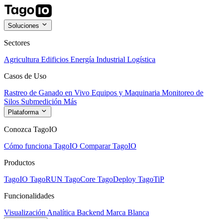
Soluciones
Sectores
Agricultura
Edificios
Energía
Industrial
Logística
Casos de Uso
Rastreo de Ganado en Vivo
Equipos y Maquinaria
Monitoreo de
Silos
Submedición
Más
Plataforma
Conozca TagoIO
Cómo funciona TagoIO
Comparar TagoIO
Productos
TagoIO
TagoRUN
TagoCore
TagoDeploy
TagoTiP
Funcionalidades
Visualización
Analítica
Backend
Marca Blanca