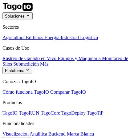
Soluciones
Sectores
Agricultura
Edificios
Energía
Industrial
Logística
Casos de Uso
Rastreo de Ganado en Vivo
Equipos y Maquinaria
Monitoreo de
Silos
Submedición
Más
Plataforma
Conozca TagoIO
Cómo funciona TagoIO
Comparar TagoIO
Productos
TagoIO
TagoRUN
TagoCore
TagoDeploy
TagoTiP
Funcionalidades
Visualización
Analítica
Backend
Marca Blanca