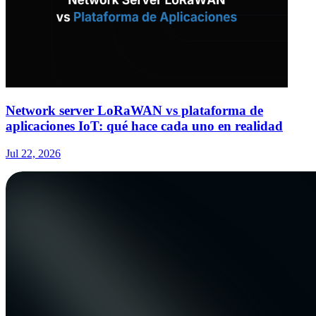
Network server LoRaWAN vs plataforma de
aplicaciones IoT: qué hace cada uno en realidad
Jul 22, 2026