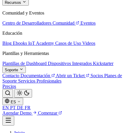
Recursos
Comunidad y Eventos
Centro de Desarrolladores
Comunidad
Eventos
Educación
Blog
Ebooks
IoT Academy
Casos de Uso
Videos
Plantillas y Herramientas
Plantillas de Dashboard
Dispositivos Integrados
Kickstarter
Soporte
Contacto
Documentación
Abrir un Ticket
Socios
Planes de
Soporte
Servicios Profesionales
Precios
ES
EN
PT
DE
FR
Agendar Demo
Comenzar
Inicio