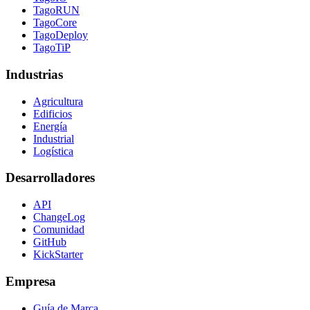
TagoRUN
TagoCore
TagoDeploy
TagoTiP
Industrias
Agricultura
Edificios
Energía
Industrial
Logística
Desarrolladores
API
ChangeLog
Comunidad
GitHub
KickStarter
Empresa
Guía de Marca