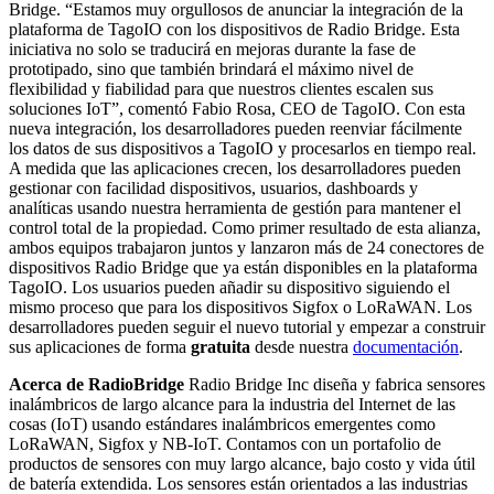
Bridge. “Estamos muy orgullosos de anunciar la integración de la
plataforma de TagoIO con los dispositivos de Radio Bridge. Esta
iniciativa no solo se traducirá en mejoras durante la fase de
prototipado, sino que también brindará el máximo nivel de
flexibilidad y fiabilidad para que nuestros clientes escalen sus
soluciones IoT”, comentó Fabio Rosa, CEO de TagoIO. Con esta
nueva integración, los desarrolladores pueden reenviar fácilmente
los datos de sus dispositivos a TagoIO y procesarlos en tiempo real.
A medida que las aplicaciones crecen, los desarrolladores pueden
gestionar con facilidad dispositivos, usuarios, dashboards y
analíticas usando nuestra herramienta de gestión para mantener el
control total de la propiedad. Como primer resultado de esta alianza,
ambos equipos trabajaron juntos y lanzaron más de 24 conectores de
dispositivos Radio Bridge que ya están disponibles en la plataforma
TagoIO. Los usuarios pueden añadir su dispositivo siguiendo el
mismo proceso que para los dispositivos Sigfox o LoRaWAN. Los
desarrolladores pueden seguir el nuevo tutorial y empezar a construir
sus aplicaciones de forma
gratuita
desde nuestra
documentación
.
Acerca de RadioBridge
Radio Bridge Inc diseña y fabrica sensores
inalámbricos de largo alcance para la industria del Internet de las
cosas (IoT) usando estándares inalámbricos emergentes como
LoRaWAN, Sigfox y NB-IoT. Contamos con un portafolio de
productos de sensores con muy largo alcance, bajo costo y vida útil
de batería extendida. Los sensores están orientados a las industrias