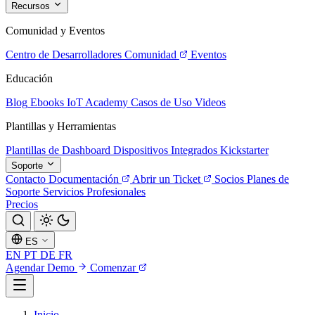
Recursos
Comunidad y Eventos
Centro de Desarrolladores
Comunidad
Eventos
Educación
Blog
Ebooks
IoT Academy
Casos de Uso
Videos
Plantillas y Herramientas
Plantillas de Dashboard
Dispositivos Integrados
Kickstarter
Soporte
Contacto
Documentación
Abrir un Ticket
Socios
Planes de
Soporte
Servicios Profesionales
Precios
ES
EN
PT
DE
FR
Agendar Demo
Comenzar
Inicio