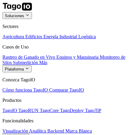
Soluciones
Sectores
Agricultura
Edificios
Energía
Industrial
Logística
Casos de Uso
Rastreo de Ganado en Vivo
Equipos y Maquinaria
Monitoreo de
Silos
Submedición
Más
Plataforma
Conozca TagoIO
Cómo funciona TagoIO
Comparar TagoIO
Productos
TagoIO
TagoRUN
TagoCore
TagoDeploy
TagoTiP
Funcionalidades
Visualización
Analítica
Backend
Marca Blanca