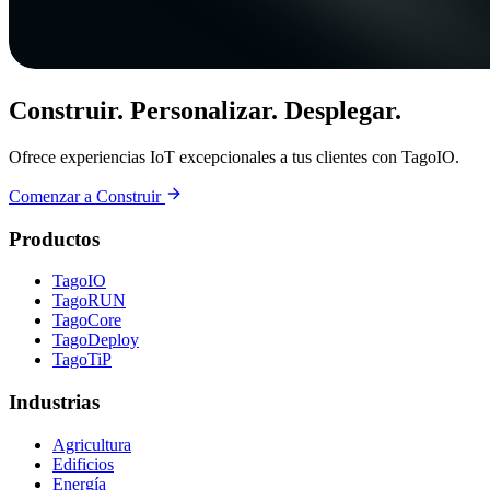
Construir. Personalizar. Desplegar.
Ofrece experiencias IoT excepcionales a tus clientes con TagoIO.
Comenzar a Construir
Productos
TagoIO
TagoRUN
TagoCore
TagoDeploy
TagoTiP
Industrias
Agricultura
Edificios
Energía