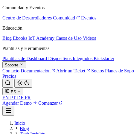
Comunidad y Eventos
Centro de Desarrolladores
Comunidad
Eventos
Educación
Blog
Ebooks
IoT Academy
Casos de Uso
Videos
Plantillas y Herramientas
Plantillas de Dashboard
Dispositivos Integrados
Kickstarter
Soporte
Contacto
Documentación
Abrir un Ticket
Socios
Planes de Sopo
Precios
ES
EN
PT
DE
FR
Agendar Demo
Comenzar
Inicio
Blog
Tech Insights