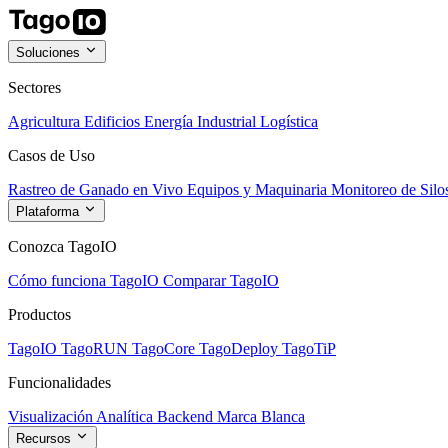
Soluciones
Sectores
Agricultura
Edificios
Energía
Industrial
Logística
Casos de Uso
Rastreo de Ganado en Vivo
Equipos y Maquinaria
Monitoreo de Silo
Plataforma
Conozca TagoIO
Cómo funciona TagoIO
Comparar TagoIO
Productos
TagoIO
TagoRUN
TagoCore
TagoDeploy
TagoTiP
Funcionalidades
Visualización
Analítica
Backend
Marca Blanca
Recursos