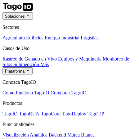
Soluciones
Sectores
Agricultura
Edificios
Energía
Industrial
Logística
Casos de Uso
Rastreo de Ganado en Vivo
Equipos y Maquinaria
Monitoreo de
Silos
Submedición
Más
Plataforma
Conozca TagoIO
Cómo funciona TagoIO
Comparar TagoIO
Productos
TagoIO
TagoRUN
TagoCore
TagoDeploy
TagoTiP
Funcionalidades
Visualización
Analítica
Backend
Marca Blanca