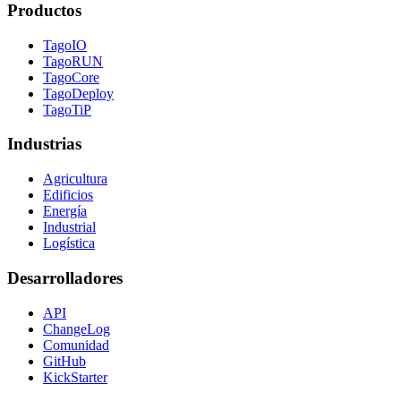
Productos
TagoIO
TagoRUN
TagoCore
TagoDeploy
TagoTiP
Industrias
Agricultura
Edificios
Energía
Industrial
Logística
Desarrolladores
API
ChangeLog
Comunidad
GitHub
KickStarter