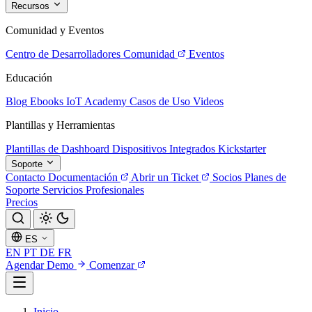
Recursos
Comunidad y Eventos
Centro de Desarrolladores
Comunidad
Eventos
Educación
Blog
Ebooks
IoT Academy
Casos de Uso
Videos
Plantillas y Herramientas
Plantillas de Dashboard
Dispositivos Integrados
Kickstarter
Soporte
Contacto
Documentación
Abrir un Ticket
Socios
Planes de
Soporte
Servicios Profesionales
Precios
ES
EN
PT
DE
FR
Agendar Demo
Comenzar
Inicio