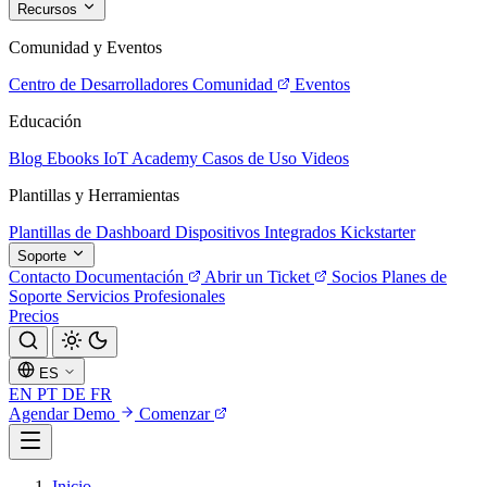
Recursos
Comunidad y Eventos
Centro de Desarrolladores
Comunidad
Eventos
Educación
Blog
Ebooks
IoT Academy
Casos de Uso
Videos
Plantillas y Herramientas
Plantillas de Dashboard
Dispositivos Integrados
Kickstarter
Soporte
Contacto
Documentación
Abrir un Ticket
Socios
Planes de
Soporte
Servicios Profesionales
Precios
ES
EN
PT
DE
FR
Agendar Demo
Comenzar
Inicio