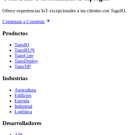
Ofrece experiencias IoT excepcionales a tus clientes con TagoIO.
Comenzar a Construir
Productos
TagoIO
TagoRUN
TagoCore
TagoDeploy
TagoTiP
Industrias
Agricultura
Edificios
Energía
Industrial
Logística
Desarrolladores
API