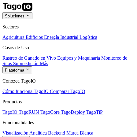
Soluciones
Sectores
Agricultura
Edificios
Energía
Industrial
Logística
Casos de Uso
Rastreo de Ganado en Vivo
Equipos y Maquinaria
Monitoreo de
Silos
Submedición
Más
Plataforma
Conozca TagoIO
Cómo funciona TagoIO
Comparar TagoIO
Productos
TagoIO
TagoRUN
TagoCore
TagoDeploy
TagoTiP
Funcionalidades
Visualización
Analítica
Backend
Marca Blanca