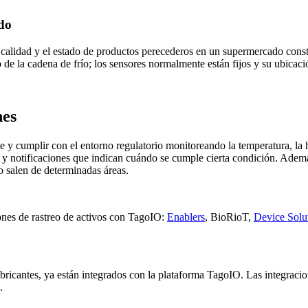
do
calidad y el estado de productos perecederos en un supermercado constr
 de la cadena de frío; los sensores normalmente están fijos y su ubicaci
nes
ente y cumplir con el entorno regulatorio monitoreando la temperatura, l
 y notificaciones que indican cuándo se cumple cierta condición. Ademá
 salen de determinadas áreas.
ones de rastreo de activos con TagoIO:
Enablers
, BioRioT,
Device Solu
bricantes, ya están integrados con la plataforma TagoIO. Las integracion
.