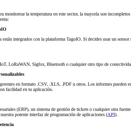
 monitorear la temperatura en este sector, la mayoría son incompletos 
enta:
goIO
ya están integrados con la plataforma TagoIO. Si decides usar un sensor
IoT, LoRaWAN, Sigfox, Bluetooth o cualquier otro tipo de conectivida
rsonalizables
o gerentes en formato .CSV, .XLS, .PDF u otros. Los informes pueden en
con facilidad en tu aplicación.
esariales (ERP), un sistema de gestión de tickets o cualquier otra fuent
nuestra potente interfaz de programación de aplicaciones (
API
).
etencia