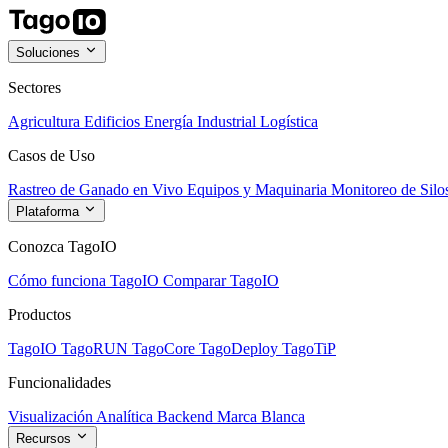
Soluciones
Sectores
Agricultura
Edificios
Energía
Industrial
Logística
Casos de Uso
Rastreo de Ganado en Vivo
Equipos y Maquinaria
Monitoreo de Silo
Plataforma
Conozca TagoIO
Cómo funciona TagoIO
Comparar TagoIO
Productos
TagoIO
TagoRUN
TagoCore
TagoDeploy
TagoTiP
Funcionalidades
Visualización
Analítica
Backend
Marca Blanca
Recursos