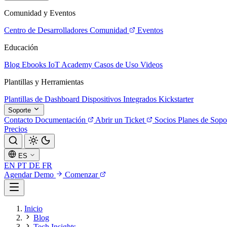
Comunidad y Eventos
Centro de Desarrolladores
Comunidad
Eventos
Educación
Blog
Ebooks
IoT Academy
Casos de Uso
Videos
Plantillas y Herramientas
Plantillas de Dashboard
Dispositivos Integrados
Kickstarter
Soporte
Contacto
Documentación
Abrir un Ticket
Socios
Planes de Sopo
Precios
ES
EN
PT
DE
FR
Agendar Demo
Comenzar
Inicio
Blog
Tech Insights