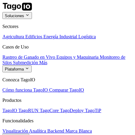
Soluciones
Sectores
Agricultura
Edificios
Energía
Industrial
Logística
Casos de Uso
Rastreo de Ganado en Vivo
Equipos y Maquinaria
Monitoreo de
Silos
Submedición
Más
Plataforma
Conozca TagoIO
Cómo funciona TagoIO
Comparar TagoIO
Productos
TagoIO
TagoRUN
TagoCore
TagoDeploy
TagoTiP
Funcionalidades
Visualización
Analítica
Backend
Marca Blanca