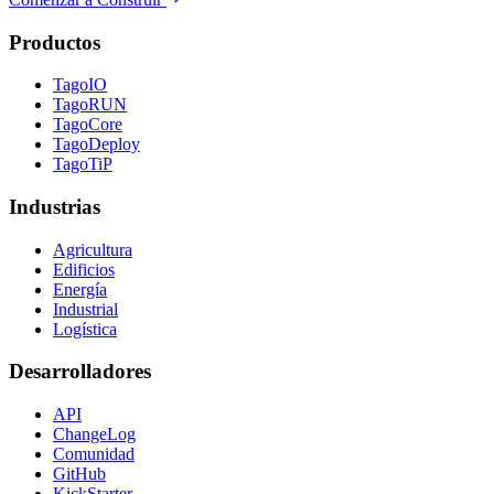
Productos
TagoIO
TagoRUN
TagoCore
TagoDeploy
TagoTiP
Industrias
Agricultura
Edificios
Energía
Industrial
Logística
Desarrolladores
API
ChangeLog
Comunidad
GitHub
KickStarter