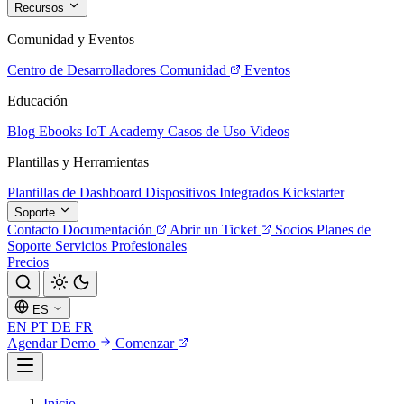
Recursos
Comunidad y Eventos
Centro de Desarrolladores
Comunidad
Eventos
Educación
Blog
Ebooks
IoT Academy
Casos de Uso
Videos
Plantillas y Herramientas
Plantillas de Dashboard
Dispositivos Integrados
Kickstarter
Soporte
Contacto
Documentación
Abrir un Ticket
Socios
Planes de
Soporte
Servicios Profesionales
Precios
ES
EN
PT
DE
FR
Agendar Demo
Comenzar
Inicio