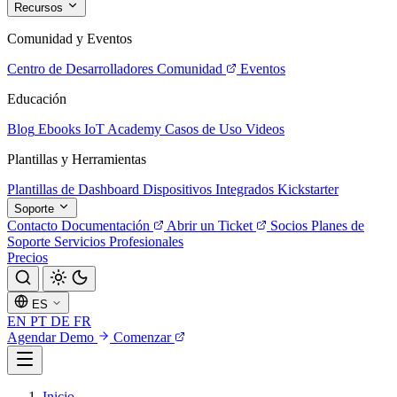
Recursos
Comunidad y Eventos
Centro de Desarrolladores
Comunidad
Eventos
Educación
Blog
Ebooks
IoT Academy
Casos de Uso
Videos
Plantillas y Herramientas
Plantillas de Dashboard
Dispositivos Integrados
Kickstarter
Soporte
Contacto
Documentación
Abrir un Ticket
Socios
Planes de
Soporte
Servicios Profesionales
Precios
ES
EN
PT
DE
FR
Agendar Demo
Comenzar
Inicio