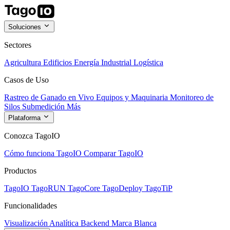
Soluciones
Sectores
Agricultura
Edificios
Energía
Industrial
Logística
Casos de Uso
Rastreo de Ganado en Vivo
Equipos y Maquinaria
Monitoreo de
Silos
Submedición
Más
Plataforma
Conozca TagoIO
Cómo funciona TagoIO
Comparar TagoIO
Productos
TagoIO
TagoRUN
TagoCore
TagoDeploy
TagoTiP
Funcionalidades
Visualización
Analítica
Backend
Marca Blanca