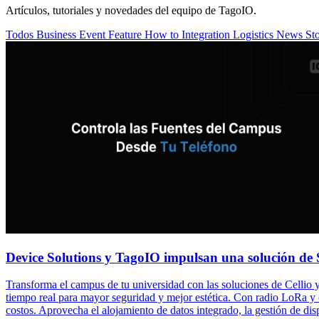
Artículos, tutoriales y novedades del equipo de TagoIO.
Todos
Business
Event
Feature
How to
Integration
Logistics
News
St
Device Solutions y TagoIO impulsan una solución d
Transforma el campus de tu universidad con las soluciones de Cellio y
tiempo real para mayor seguridad y mejor estética. Con radio LoRa y 
costos. Aprovecha el alojamiento de datos integrado, la gestión de di