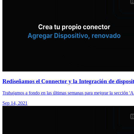
Rediseñamos el Connector y la Integración de disposit
Trabajamos a fondo en las últimas semanas para mejorar la sección '
Sep 14, 2021