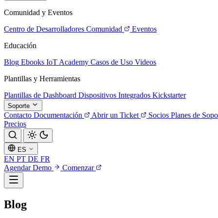
Comunidad y Eventos
Centro de Desarrolladores
Comunidad
Eventos
Educación
Blog
Ebooks
IoT Academy
Casos de Uso
Videos
Plantillas y Herramientas
Plantillas de Dashboard
Dispositivos Integrados
Kickstarter
Soporte
Contacto
Documentación
Abrir un Ticket
Socios
Planes de Sopo
Precios
ES
EN
PT
DE
FR
Agendar Demo
Comenzar
Blog