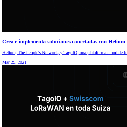
Crea e implementa soluciones conectadas con Helium
Helium, The People's Network, y TagoIO, una plataforma cloud de IoT 
Mar 25, 2021