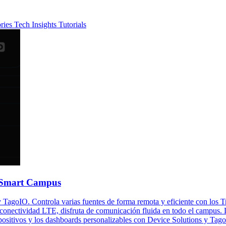
ories
Tech Insights
Tutorials
e Smart Campus
 TagoIO. Controla varias fuentes de forma remota y eficiente con los T
conectividad LTE, disfruta de comunicación fluida en todo el campus. 
spositivos y los dashboards personalizables con Device Solutions y Tag