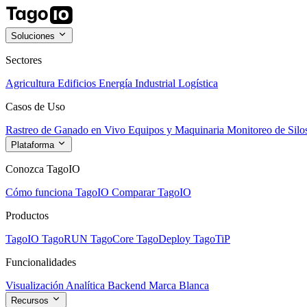
Soluciones
Sectores
Agricultura
Edificios
Energía
Industrial
Logística
Casos de Uso
Rastreo de Ganado en Vivo
Equipos y Maquinaria
Monitoreo de Silo
Plataforma
Conozca TagoIO
Cómo funciona TagoIO
Comparar TagoIO
Productos
TagoIO
TagoRUN
TagoCore
TagoDeploy
TagoTiP
Funcionalidades
Visualización
Analítica
Backend
Marca Blanca
Recursos