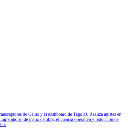
ransceptores de Cellio y el dashboard de TagoIO. Realiza ajustes en
Logra ahorro de mano de obra, eficiencia operativa y reducción de
oIO.