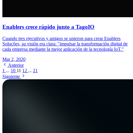
Enablers crece rápido junto a TagoIO
Cuando tres ejecutivos y amigos se unieron para crear Enablers
Soluções, su visión era clara: "impulsar la transformación digital de
cada empresa mediante la mejor aplicación de la tecnología IoT."
Mar 2, 2020
Anterior
1
...
10
11
12
...
21
Siguiente