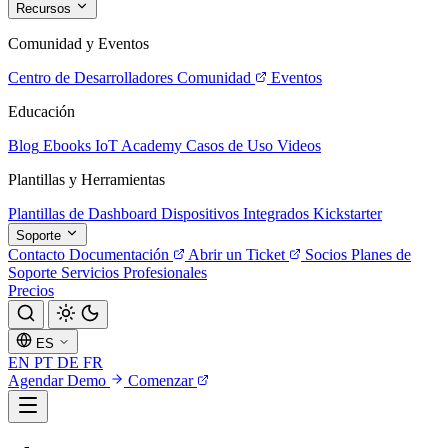
Recursos
Comunidad y Eventos
Centro de Desarrolladores
Comunidad
Eventos
Educación
Blog
Ebooks
IoT Academy
Casos de Uso
Videos
Plantillas y Herramientas
Plantillas de Dashboard
Dispositivos Integrados
Kickstarter
Soporte
Contacto
Documentación
Abrir un Ticket
Socios
Planes de
Soporte
Servicios Profesionales
Precios
ES
EN
PT
DE
FR
Agendar Demo
Comenzar