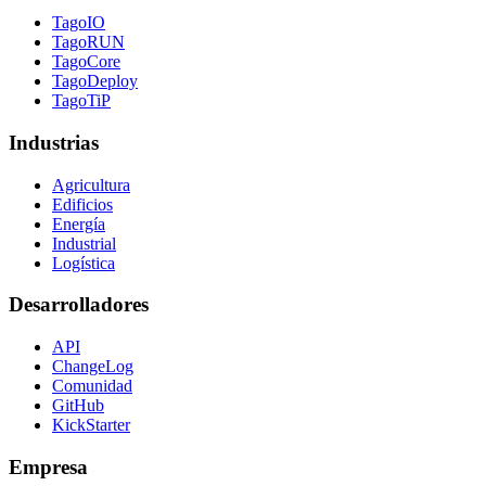
TagoIO
TagoRUN
TagoCore
TagoDeploy
TagoTiP
Industrias
Agricultura
Edificios
Energía
Industrial
Logística
Desarrolladores
API
ChangeLog
Comunidad
GitHub
KickStarter
Empresa