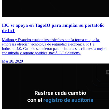
I3C se apoya en TagoIO para ampliar su portafolio
de IoT
Maikon y Evandro estaban insatisfechos con la forma en que las
empresas ofrecían tecnología de seguridad electrónica, IoT e
Industria 4.0. Cuando se unieron para brindar a sus clientes la mejor
consultoría y soporte posibles, nació I3C Solutions.
Mar 28, 2020