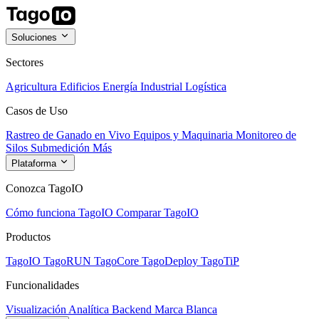
Soluciones
Sectores
Agricultura
Edificios
Energía
Industrial
Logística
Casos de Uso
Rastreo de Ganado en Vivo
Equipos y Maquinaria
Monitoreo de
Silos
Submedición
Más
Plataforma
Conozca TagoIO
Cómo funciona TagoIO
Comparar TagoIO
Productos
TagoIO
TagoRUN
TagoCore
TagoDeploy
TagoTiP
Funcionalidades
Visualización
Analítica
Backend
Marca Blanca