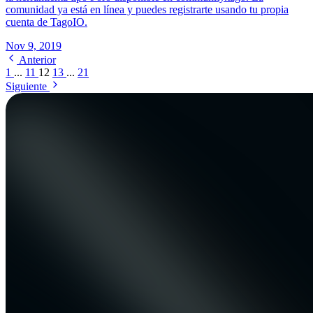
comunidad ya está en línea y puedes registrarte usando tu propia
cuenta de TagoIO.
Nov 9, 2019
Anterior
1
...
11
12
13
...
21
Siguiente