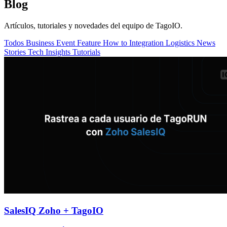
Blog
Artículos, tutoriales y novedades del equipo de TagoIO.
Todos
Business
Event
Feature
How to
Integration
Logistics
News
Stories
Tech Insights
Tutorials
SalesIQ Zoho + TagoIO