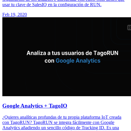
usar tu clave de SalesIQ en la configuración de RUN.
Feb 19, 2020
Google Analytics + TagoIO
¿Quieres analíticas profundas de tu propia plataforma IoT creada
con TagoRUN? TagoRUN se integra fácilmente con Google
Analytics añadiendo un sencillo código de Tracking ID. Es una