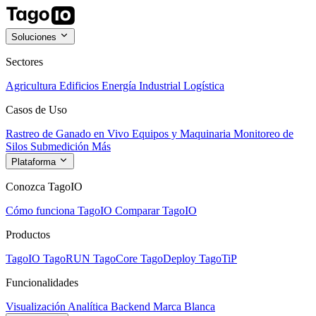
Soluciones
Sectores
Agricultura
Edificios
Energía
Industrial
Logística
Casos de Uso
Rastreo de Ganado en Vivo
Equipos y Maquinaria
Monitoreo de
Silos
Submedición
Más
Plataforma
Conozca TagoIO
Cómo funciona TagoIO
Comparar TagoIO
Productos
TagoIO
TagoRUN
TagoCore
TagoDeploy
TagoTiP
Funcionalidades
Visualización
Analítica
Backend
Marca Blanca