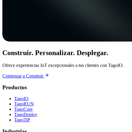
Construir. Personalizar. Desplegar.
Ofrece experiencias IoT excepcionales a tus clientes con TagoIO.
Comenzar a Construir
Productos
TagoIO
TagoRUN
TagoCore
TagoDeploy
TagoTiP
Industrias