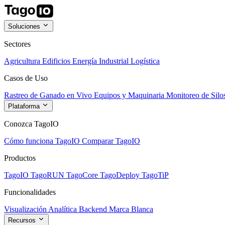
Soluciones
Sectores
Agricultura
Edificios
Energía
Industrial
Logística
Casos de Uso
Rastreo de Ganado en Vivo
Equipos y Maquinaria
Monitoreo de Silo
Plataforma
Conozca TagoIO
Cómo funciona TagoIO
Comparar TagoIO
Productos
TagoIO
TagoRUN
TagoCore
TagoDeploy
TagoTiP
Funcionalidades
Visualización
Analítica
Backend
Marca Blanca
Recursos