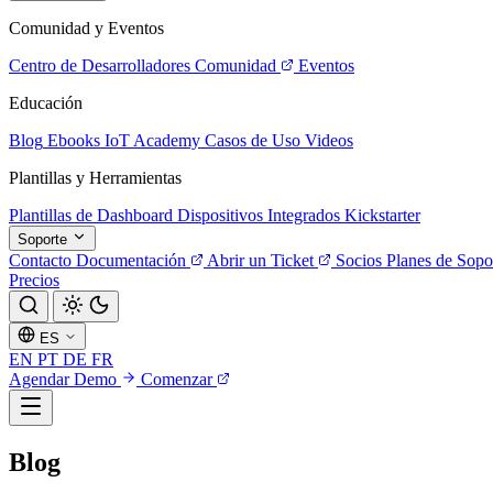
Comunidad y Eventos
Centro de Desarrolladores
Comunidad
Eventos
Educación
Blog
Ebooks
IoT Academy
Casos de Uso
Videos
Plantillas y Herramientas
Plantillas de Dashboard
Dispositivos Integrados
Kickstarter
Soporte
Contacto
Documentación
Abrir un Ticket
Socios
Planes de Sopo
Precios
ES
EN
PT
DE
FR
Agendar Demo
Comenzar
Blog