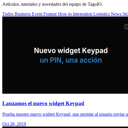
Artículos, tutoriales y novedades del equipo de TagoIO.
Todos
Business
Event
Feature
How to
Integration
Logistics
News
St
Lanzamos el nuevo widget Keypad
Prueba nuestro nuevo widget Keypad, que permite al usuario enviar 
Oct 28, 2019