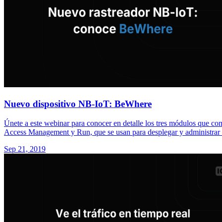
Nuevo dispositivo NB-IoT: BeWhere
Únete a este webinar para conocer en detalle los tres módulos que 
Access Management y Run, que se usan para desplegar y administrar t
Sep 21, 2019