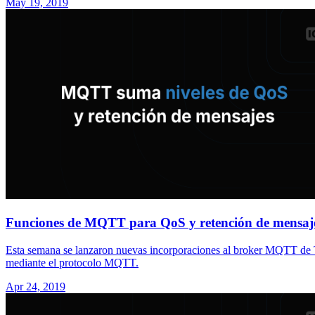
May 19, 2019
Funciones de MQTT para QoS y retención de mensaj
Esta semana se lanzaron nuevas incorporaciones al broker MQTT de T
mediante el protocolo MQTT.
Apr 24, 2019