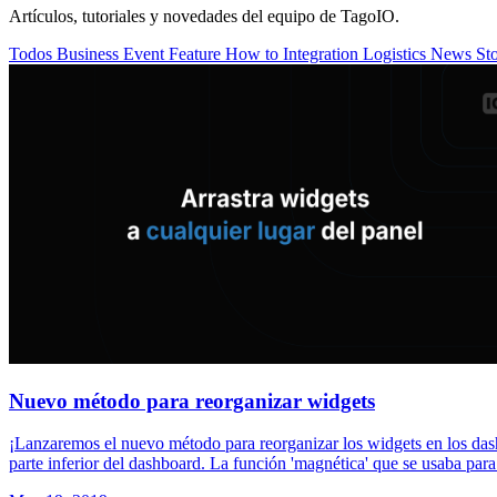
Artículos, tutoriales y novedades del equipo de TagoIO.
Todos
Business
Event
Feature
How to
Integration
Logistics
News
St
Nuevo método para reorganizar widgets
¡Lanzaremos el nuevo método para reorganizar los widgets en los dashbo
parte inferior del dashboard. La función 'magnética' que se usaba para l