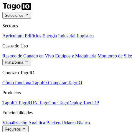
Soluciones
Sectores
Agricultura
Edificios
Energía
Industrial
Logística
Casos de Uso
Rastreo de Ganado en Vivo
Equipos y Maquinaria
Monitoreo de Silo
Plataforma
Conozca TagoIO
Cómo funciona TagoIO
Comparar TagoIO
Productos
TagoIO
TagoRUN
TagoCore
TagoDeploy
TagoTiP
Funcionalidades
Visualización
Analítica
Backend
Marca Blanca
Recursos