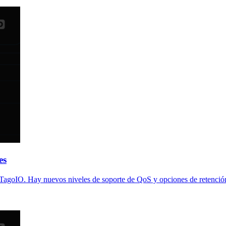
es
agoIO. Hay nuevos niveles de soporte de QoS y opciones de retención 