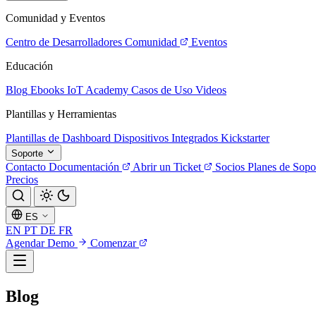
Comunidad y Eventos
Centro de Desarrolladores
Comunidad
Eventos
Educación
Blog
Ebooks
IoT Academy
Casos de Uso
Videos
Plantillas y Herramientas
Plantillas de Dashboard
Dispositivos Integrados
Kickstarter
Soporte
Contacto
Documentación
Abrir un Ticket
Socios
Planes de Sopo
Precios
ES
EN
PT
DE
FR
Agendar Demo
Comenzar
Blog