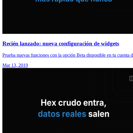
Recién lanzado: nueva configuración de widgets
Prueba nuevas funciones con la opción Beta disponible en tu cuenta d
Mar 13, 2019