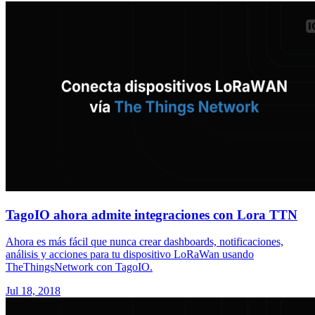
TagoIO ahora admite integraciones con Lora TTN
Ahora es más fácil que nunca crear dashboards, notificaciones,
análisis y acciones para tu dispositivo LoRaWan usando
TheThingsNetwork con TagoIO.
Jul 18, 2018