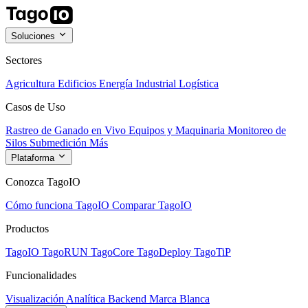
Soluciones
Sectores
Agricultura
Edificios
Energía
Industrial
Logística
Casos de Uso
Rastreo de Ganado en Vivo
Equipos y Maquinaria
Monitoreo de
Silos
Submedición
Más
Plataforma
Conozca TagoIO
Cómo funciona TagoIO
Comparar TagoIO
Productos
TagoIO
TagoRUN
TagoCore
TagoDeploy
TagoTiP
Funcionalidades
Visualización
Analítica
Backend
Marca Blanca