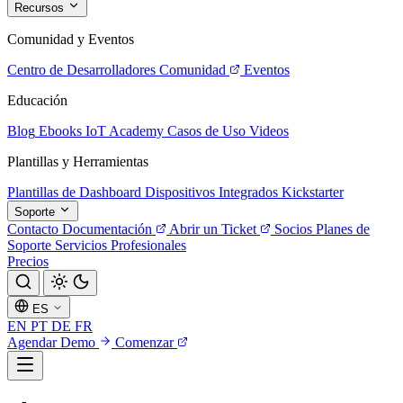
Recursos
Comunidad y Eventos
Centro de Desarrolladores
Comunidad
Eventos
Educación
Blog
Ebooks
IoT Academy
Casos de Uso
Videos
Plantillas y Herramientas
Plantillas de Dashboard
Dispositivos Integrados
Kickstarter
Soporte
Contacto
Documentación
Abrir un Ticket
Socios
Planes de
Soporte
Servicios Profesionales
Precios
ES
EN
PT
DE
FR
Agendar Demo
Comenzar