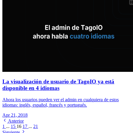
La visualización de usuario de TagoIO ya está
disponible en 4 idiomas
Ahora los usuarios pueden ver el admin en cualquiera de estos
idiomas: inglés, español, francés y portugués.
Apr 21, 2018
Anterior
1
...
15
16
17
...
21
Siguiente