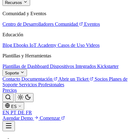
Recursos
Comunidad y Eventos
Centro de Desarrolladores
Comunidad
Eventos
Educación
Blog
Ebooks
IoT Academy
Casos de Uso
Videos
Plantillas y Herramientas
Plantillas de Dashboard
Dispositivos Integrados
Kickstarter
Soporte
Contacto
Documentación
Abrir un Ticket
Socios
Planes de
Soporte
Servicios Profesionales
Precios
ES
EN
PT
DE
FR
Agendar Demo
Comenzar