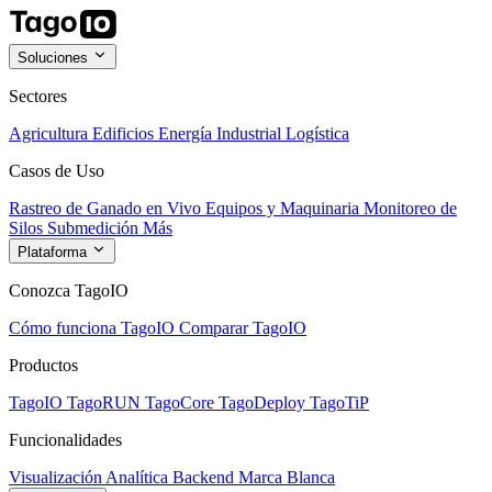
Soluciones
Sectores
Agricultura
Edificios
Energía
Industrial
Logística
Casos de Uso
Rastreo de Ganado en Vivo
Equipos y Maquinaria
Monitoreo de
Silos
Submedición
Más
Plataforma
Conozca TagoIO
Cómo funciona TagoIO
Comparar TagoIO
Productos
TagoIO
TagoRUN
TagoCore
TagoDeploy
TagoTiP
Funcionalidades
Visualización
Analítica
Backend
Marca Blanca