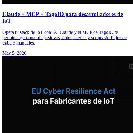
Claude + MCP + TagoIO para desarrolladores de
IoT
Opera tu stack de IoT con IA. Claude y el MCP de TagoIO te
permiten gestionar dispositivos, datos, alertas y scripts sin flujos de
trabajo manuales.
May 5, 2026