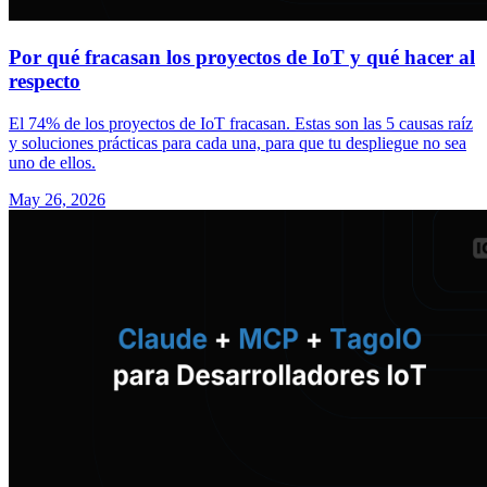
Por qué fracasan los proyectos de IoT y qué hacer al
respecto
El 74% de los proyectos de IoT fracasan. Estas son las 5 causas raíz
y soluciones prácticas para cada una, para que tu despliegue no sea
uno de ellos.
May 26, 2026