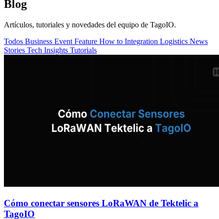
Blog
Artículos, tutoriales y novedades del equipo de TagoIO.
Todos
Business
Event
Feature
How to
Integration
Logistics
News
Stories
Tech Insights
Tutorials
Cómo conectar sensores LoRaWAN de Tektelic a
TagoIO