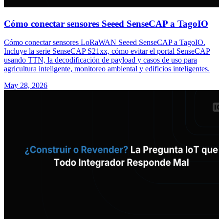
Cómo conectar sensores Seeed SenseCAP a TagoIO
Cómo conectar sensores LoRaWAN Seeed SenseCAP a TagoIO.
Incluye la serie SenseCAP S21xx, cómo evitar el portal SenseCAP
usando TTN, la decodificación de payload y casos de uso para
agricultura inteligente, monitoreo ambiental y edificios inteligentes.
May 28, 2026