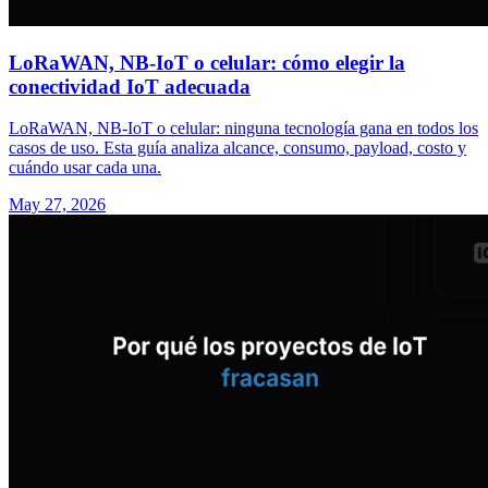
LoRaWAN, NB-IoT o celular: cómo elegir la
conectividad IoT adecuada
LoRaWAN, NB-IoT o celular: ninguna tecnología gana en todos los
casos de uso. Esta guía analiza alcance, consumo, payload, costo y
cuándo usar cada una.
May 27, 2026