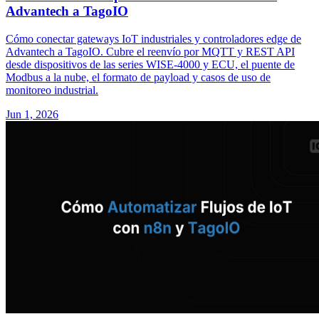
Advantech a TagoIO
Cómo conectar gateways IoT industriales y controladores edge de
Advantech a TagoIO. Cubre el reenvío por MQTT y REST API
desde dispositivos de las series WISE-4000 y ECU, el puente de
Modbus a la nube, el formato de payload y casos de uso de
monitoreo industrial.
Jun 1, 2026