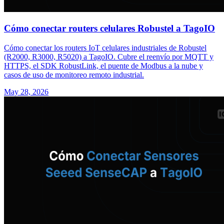
Cómo conectar routers celulares Robustel a TagoIO
Cómo conectar los routers IoT celulares industriales de Robustel
(R2000, R3000, R5020) a TagoIO. Cubre el reenvío por MQTT y
HTTPS, el SDK RobustLink, el puente de Modbus a la nube y
casos de uso de monitoreo remoto industrial.
May 28, 2026