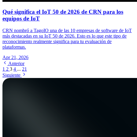
Qué significa el IoT 50 de 2026 de CRN para los
equipos de IoT
CRN nombró a TagoIO una de las 10 empresas de software de IoT
más destacadas en su IoT 50 de 2026. Esto es lo que este tipo de
reconocimiento realmente significa para tu evaluación de
plataformas.
Apr 21, 2026
Anterior
1
2
3
4
...
21
Siguiente