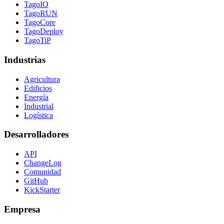
TagoIO
TagoRUN
TagoCore
TagoDeploy
TagoTiP
Industrias
Agricultura
Edificios
Energía
Industrial
Logística
Desarrolladores
API
ChangeLog
Comunidad
GitHub
KickStarter
Empresa