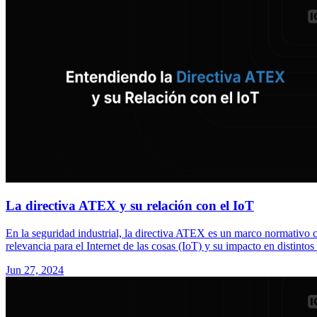
La directiva ATEX y su relación con el IoT
En la seguridad industrial, la directiva ATEX es un marco normativo cl
relevancia para el Internet de las cosas (IoT) y su impacto en distintos 
Jun 27, 2024