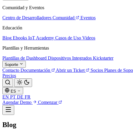
Comunidad y Eventos
Centro de Desarrolladores
Comunidad
Eventos
Educación
Blog
Ebooks
IoT Academy
Casos de Uso
Videos
Plantillas y Herramientas
Plantillas de Dashboard
Dispositivos Integrados
Kickstarter
Soporte
Contacto
Documentación
Abrir un Ticket
Socios
Planes de Sopo
Precios
ES
EN
PT
DE
FR
Agendar Demo
Comenzar
Blog