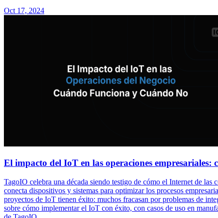
Oct 17, 2024
El impacto del IoT en las operaciones empresariales
TagoIO celebra una década siendo testigo de cómo el Internet de las co
conecta dispositivos y sistemas para optimizar los procesos empresaria
proyectos de IoT tienen éxito: muchos fracasan por problemas de int
sobre cómo implementar el IoT con éxito, con casos de uso en manufact
de TagoIO.