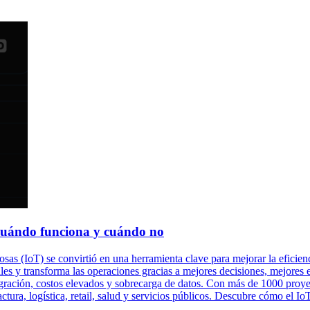
: cuándo funciona y cuándo no
sas (IoT) se convirtió en una herramienta clave para mejorar la eficienc
les y transforma las operaciones gracias a mejores decisiones, mejores 
egración, costos elevados y sobrecarga de datos. Con más de 1000 proye
ura, logística, retail, salud y servicios públicos. Descubre cómo el Io