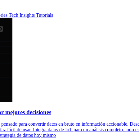
ories
Tech Insights
Tutorials
r mejores decisiones
 pensado para convertir datos en bruto en información accionable. Des
rfaz fácil de usar. Integra datos de IoT para un análisis completo, todo
strategia de datos hoy mismo