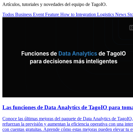
Artículos, tutoriales y novedades del equipo de TagoIO.
Todos
Business
Event
Feature
How to
Integration
Logistics
News
St
Las funciones de Data Analytics de TagoIO para toma
Conoce las últimas mejoras del paquete de Data Analytics de TagoIO,
refuerzan la previsión y aumentan la eficiencia operativa con una inte
con cuentas gratuitas. Aprende cómo estas mejoras pueden elevar tu e