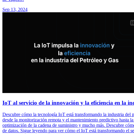
Sep 13, 2024
IoT al servicio de la innovación y la eficiencia en la in
Descubre cómo la tecnología IoT está transformando la industria del pe
desde la monitorización remota y el mantenimiento predictivo hasta la 
optimización de la cadena de suministro y mucho más. Descubre cómo 
de datos. Sigue leyendo para ver cómo el IoT está transformando el sec