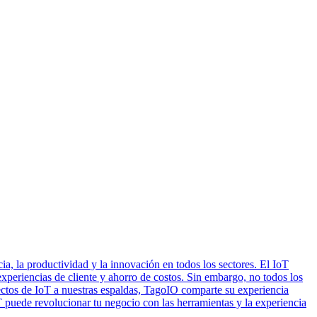
ia, la productividad y la innovación en todos los sectores. El IoT
experiencias de cliente y ahorro de costos. Sin embargo, no todos los
ctos de IoT a nuestras espaldas, TagoIO comparte su experiencia
T puede revolucionar tu negocio con las herramientas y la experiencia