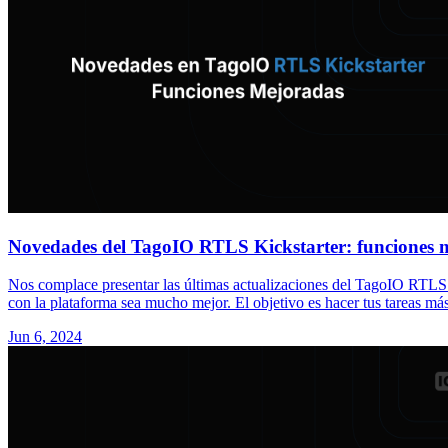
Novedades del TagoIO RTLS Kickstarter: funciones 
Nos complace presentar las últimas actualizaciones del TagoIO RTLS 
con la plataforma sea mucho mejor. El objetivo es hacer tus tareas más 
Jun 6, 2024