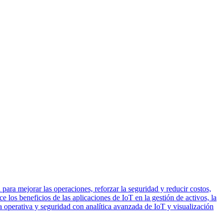
para mejorar las operaciones, reforzar la seguridad y reducir costos,
 los beneficios de las aplicaciones de IoT en la gestión de activos, la
operativa y seguridad con analítica avanzada de IoT y visualización