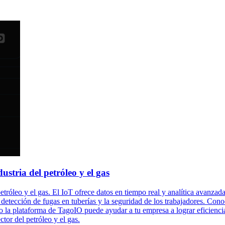
dustria del petróleo y el gas
tróleo y el gas. El IoT ofrece datos en tiempo real y analítica avanzada 
detección de fugas en tuberías y la seguridad de los trabajadores. Conoce
la plataforma de TagoIO puede ayudar a tu empresa a lograr eficiencia 
tor del petróleo y el gas.