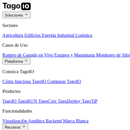
Soluciones
Sectores
Agricultura
Edificios
Energía
Industrial
Logística
Casos de Uso
Rastreo de Ganado en Vivo
Equipos y Maquinaria
Monitoreo de Silo
Plataforma
Conozca TagoIO
Cómo funciona TagoIO
Comparar TagoIO
Productos
TagoIO
TagoRUN
TagoCore
TagoDeploy
TagoTiP
Funcionalidades
Visualización
Analítica
Backend
Marca Blanca
Recursos