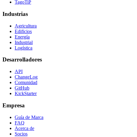
TagoTiP
Industrias
Agricultura
Edificios
Energía
Industrial
Logística
Desarrolladores
API
ChangeLog
Comunidad
GitHub
KickStarter
Empresa
Guía de Marca
FAQ
Acerca de
Socios