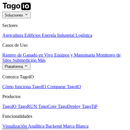
Soluciones
Sectores
Agricultura
Edificios
Energía
Industrial
Logística
Casos de Uso
Rastreo de Ganado en Vivo
Equipos y Maquinaria
Monitoreo de
Silos
Submedición
Más
Plataforma
Conozca TagoIO
Cómo funciona TagoIO
Comparar TagoIO
Productos
TagoIO
TagoRUN
TagoCore
TagoDeploy
TagoTiP
Funcionalidades
Visualización
Analítica
Backend
Marca Blanca