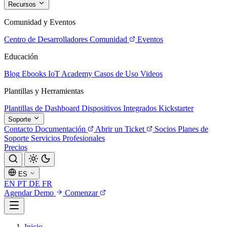
Recursos
Comunidad y Eventos
Centro de Desarrolladores
Comunidad
Eventos
Educación
Blog
Ebooks
IoT Academy
Casos de Uso
Videos
Plantillas y Herramientas
Plantillas de Dashboard
Dispositivos Integrados
Kickstarter
Soporte
Contacto
Documentación
Abrir un Ticket
Socios
Planes de
Soporte
Servicios Profesionales
Precios
ES
EN
PT
DE
FR
Agendar Demo
Comenzar
Inicio