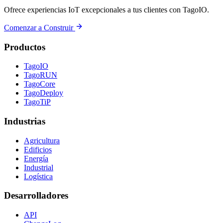
Ofrece experiencias IoT excepcionales a tus clientes con TagoIO.
Comenzar a Construir
Productos
TagoIO
TagoRUN
TagoCore
TagoDeploy
TagoTiP
Industrias
Agricultura
Edificios
Energía
Industrial
Logística
Desarrolladores
API