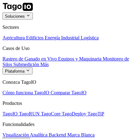
Soluciones
Sectores
Agricultura
Edificios
Energía
Industrial
Logística
Casos de Uso
Rastreo de Ganado en Vivo
Equipos y Maquinaria
Monitoreo de
Silos
Submedición
Más
Plataforma
Conozca TagoIO
Cómo funciona TagoIO
Comparar TagoIO
Productos
TagoIO
TagoRUN
TagoCore
TagoDeploy
TagoTiP
Funcionalidades
Visualización
Analítica
Backend
Marca Blanca