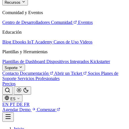
Recursos
Comunidad y Eventos
Centro de Desarrolladores
Comunidad
Eventos
Educación
Blog
Ebooks
IoT Academy
Casos de Uso
Videos
Plantillas y Herramientas
Plantillas de Dashboard
Dispositivos Integrados
Kickstarter
Soporte
Contacto
Documentación
Abrir un Ticket
Socios
Planes de
Soporte
Servicios Profesionales
Precios
ES
EN
PT
DE
FR
Agendar Demo
Comenzar
Inicio