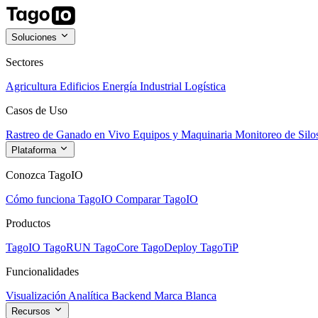
Soluciones
Sectores
Agricultura
Edificios
Energía
Industrial
Logística
Casos de Uso
Rastreo de Ganado en Vivo
Equipos y Maquinaria
Monitoreo de Silo
Plataforma
Conozca TagoIO
Cómo funciona TagoIO
Comparar TagoIO
Productos
TagoIO
TagoRUN
TagoCore
TagoDeploy
TagoTiP
Funcionalidades
Visualización
Analítica
Backend
Marca Blanca
Recursos