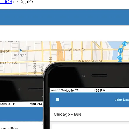
ara iOS
de TagoIO.