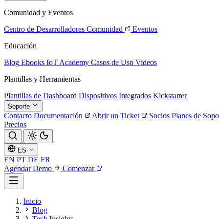
Comunidad y Eventos
Centro de Desarrolladores
Comunidad
Eventos
Educación
Blog
Ebooks
IoT Academy
Casos de Uso
Videos
Plantillas y Herramientas
Plantillas de Dashboard
Dispositivos Integrados
Kickstarter
Soporte
Contacto
Documentación
Abrir un Ticket
Socios
Planes de Sopo
Precios
ES
EN
PT
DE
FR
Agendar Demo
Comenzar
Inicio
Blog
Tech Insights