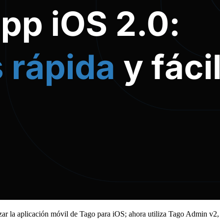
ar la aplicación móvil de Tago para iOS; ahora utiliza Tago Admin v2, q