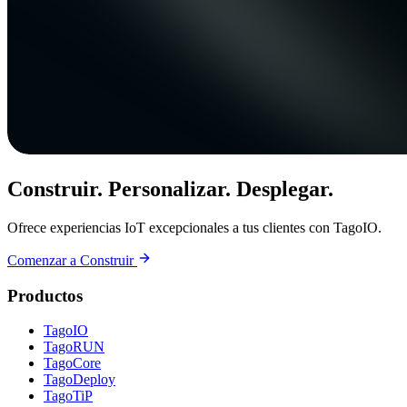
Construir. Personalizar. Desplegar.
Ofrece experiencias IoT excepcionales a tus clientes con TagoIO.
Comenzar a Construir
Productos
TagoIO
TagoRUN
TagoCore
TagoDeploy
TagoTiP