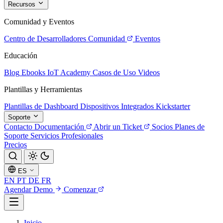
Recursos
Comunidad y Eventos
Centro de Desarrolladores
Comunidad
Eventos
Educación
Blog
Ebooks
IoT Academy
Casos de Uso
Videos
Plantillas y Herramientas
Plantillas de Dashboard
Dispositivos Integrados
Kickstarter
Soporte
Contacto
Documentación
Abrir un Ticket
Socios
Planes de
Soporte
Servicios Profesionales
Precios
ES
EN
PT
DE
FR
Agendar Demo
Comenzar
Inicio