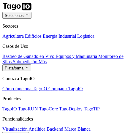
Soluciones
Sectores
Agricultura
Edificios
Energía
Industrial
Logística
Casos de Uso
Rastreo de Ganado en Vivo
Equipos y Maquinaria
Monitoreo de
Silos
Submedición
Más
Plataforma
Conozca TagoIO
Cómo funciona TagoIO
Comparar TagoIO
Productos
TagoIO
TagoRUN
TagoCore
TagoDeploy
TagoTiP
Funcionalidades
Visualización
Analítica
Backend
Marca Blanca