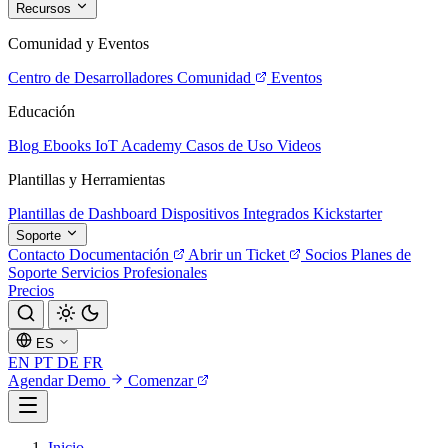
Recursos
Comunidad y Eventos
Centro de Desarrolladores
Comunidad
Eventos
Educación
Blog
Ebooks
IoT Academy
Casos de Uso
Videos
Plantillas y Herramientas
Plantillas de Dashboard
Dispositivos Integrados
Kickstarter
Soporte
Contacto
Documentación
Abrir un Ticket
Socios
Planes de
Soporte
Servicios Profesionales
Precios
ES
EN
PT
DE
FR
Agendar Demo
Comenzar
Inicio