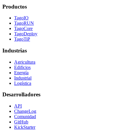
Productos
TagoIO
TagoRUN
TagoCore
TagoDeploy
TagoTiP
Industrias
Agricultura
Edificios
Energía
Industrial
Logística
Desarrolladores
API
ChangeLog
Comunidad
GitHub
KickStarter