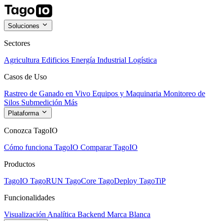
Soluciones
Sectores
Agricultura
Edificios
Energía
Industrial
Logística
Casos de Uso
Rastreo de Ganado en Vivo
Equipos y Maquinaria
Monitoreo de
Silos
Submedición
Más
Plataforma
Conozca TagoIO
Cómo funciona TagoIO
Comparar TagoIO
Productos
TagoIO
TagoRUN
TagoCore
TagoDeploy
TagoTiP
Funcionalidades
Visualización
Analítica
Backend
Marca Blanca