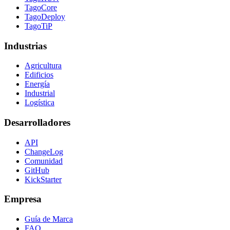
TagoCore
TagoDeploy
TagoTiP
Industrias
Agricultura
Edificios
Energía
Industrial
Logística
Desarrolladores
API
ChangeLog
Comunidad
GitHub
KickStarter
Empresa
Guía de Marca
FAQ