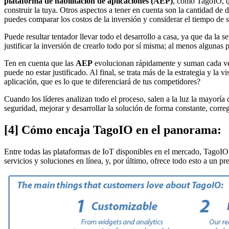
plataforma de habilitación de aplicaciones (AEP)
, como TagoIO, q
construir la tuya. Otros aspectos a tener en cuenta son la cantidad de 
puedes comparar los costos de la inversión y considerar el tiempo de 
Puede resultar tentador llevar todo el desarrollo a casa, ya que da la
justificar la inversión de crearlo todo por sí misma; al menos algunas 
Ten en cuenta que las
AEP
evolucionan rápidamente y suman cada vez
puede no estar justificado. Al final, se trata más de la estrategia y la
aplicación, que es lo que te diferenciará de tus competidores?
Cuando los líderes analizan todo el proceso, salen a la luz la mayoría
seguridad, mejorar y desarrollar la solución de forma constante, corre
[4] Cómo encaja TagoIO en el panorama:
Entre todas las plataformas de IoT disponibles en el mercado, TagoIO
servicios y soluciones en línea, y, por último, ofrece todo esto a un 