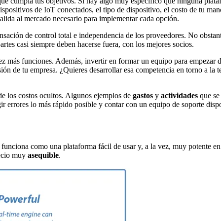
ue cumpla tus objetivos. Si hay algo muy específico que ninguna plata
dispositivos de IoT conectados, el tipo de dispositivo, el costo de tu ma
salida al mercado necesario para implementar cada opción.
 sensación de control total e independencia de los proveedores. No obsta
partes casi siempre deben hacerse fuera, con los mejores socios.
 más funciones. Además, invertir en formar un equipo para empezar des
 visión de tu empresa. ¿Quieres desarrollar esa competencia en torno a la t
 de los costos ocultos. Algunos ejemplos de
gastos
y
actividades
que s
gir errores lo más rápido posible y contar con un equipo de soporte dis
 funciona como una plataforma fácil de usar y, a la vez, muy potente e
precio muy
asequible
.