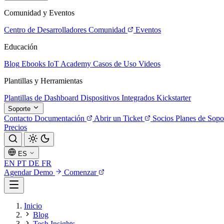
Comunidad y Eventos
Centro de Desarrolladores
Comunidad
Eventos
Educación
Blog
Ebooks
IoT Academy
Casos de Uso
Videos
Plantillas y Herramientas
Plantillas de Dashboard
Dispositivos Integrados
Kickstarter
Soporte
Contacto
Documentación
Abrir un Ticket
Socios
Planes de Sopo
Precios
ES
EN
PT
DE
FR
Agendar Demo
Comenzar
Inicio
Blog
Tech Insights