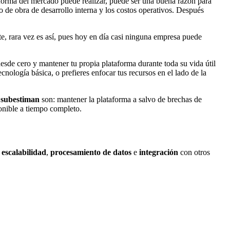
forma del mercado puede realizar, puede ser una buena razón para
no de obra de desarrollo interna y los costos operativos. Después
nte, rara vez es así, pues hoy en día casi ninguna empresa puede
de cero y mantener tu propia plataforma durante toda su vida útil
ecnología básica, o prefieres enfocar tus recursos en el lado de la
e
subestiman
son: mantener la plataforma a salvo de brechas de
ponible a tiempo completo.
n
escalabilidad
,
procesamiento de datos
e
integración
con otros