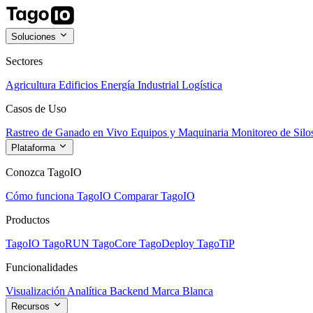
Soluciones
Sectores
Agricultura
Edificios
Energía
Industrial
Logística
Casos de Uso
Rastreo de Ganado en Vivo
Equipos y Maquinaria
Monitoreo de Silo
Plataforma
Conozca TagoIO
Cómo funciona TagoIO
Comparar TagoIO
Productos
TagoIO
TagoRUN
TagoCore
TagoDeploy
TagoTiP
Funcionalidades
Visualización
Analítica
Backend
Marca Blanca
Recursos