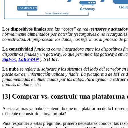
Los dispositivos finales
son las “cosas” en red (
sensores
y
actuador
normalmente alimentados por baterías (recargables o no recargables). 
conectividad. Al preprocesar los datos, nos referimos al proceso de
La conectividad
funciona como integradora entre los dispositivos fi
dispositivos finales y un gateway, lo que permite a los gateways envia
SigFox
,
LoRaWAN
y
NB
-
IoT
.
La nube
se refiere al software y los sistemas del lado del servidor 
puede extraer información valiosa y fiable. La plataforma de IoT es
fundamentadas e influenciadas por los datos. Para ayudar a extraer e
análisis de datos, etc.
[3] Comprar vs. construir una plataforma 
A estas alturas ya habrás entendido que una plataforma de IoT desem
existente o construir la tuya propia?
Para responder a estas preguntas, primero necesitarás conocer las razo