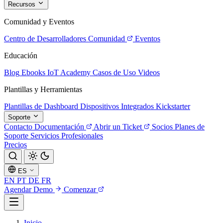
Recursos
Comunidad y Eventos
Centro de Desarrolladores
Comunidad
Eventos
Educación
Blog
Ebooks
IoT Academy
Casos de Uso
Videos
Plantillas y Herramientas
Plantillas de Dashboard
Dispositivos Integrados
Kickstarter
Soporte
Contacto
Documentación
Abrir un Ticket
Socios
Planes de
Soporte
Servicios Profesionales
Precios
ES
EN
PT
DE
FR
Agendar Demo
Comenzar
Inicio