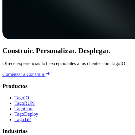
Construir. Personalizar. Desplegar.
Ofrece experiencias IoT excepcionales a tus clientes con TagoIO.
Comenzar a Construir
Productos
TagoIO
TagoRUN
TagoCore
TagoDeploy
TagoTiP
Industrias