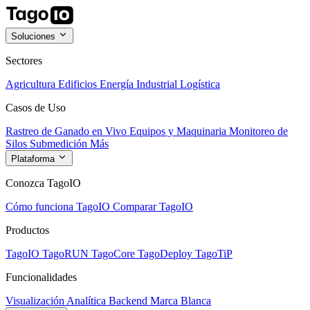
Soluciones
Sectores
Agricultura
Edificios
Energía
Industrial
Logística
Casos de Uso
Rastreo de Ganado en Vivo
Equipos y Maquinaria
Monitoreo de
Silos
Submedición
Más
Plataforma
Conozca TagoIO
Cómo funciona TagoIO
Comparar TagoIO
Productos
TagoIO
TagoRUN
TagoCore
TagoDeploy
TagoTiP
Funcionalidades
Visualización
Analítica
Backend
Marca Blanca