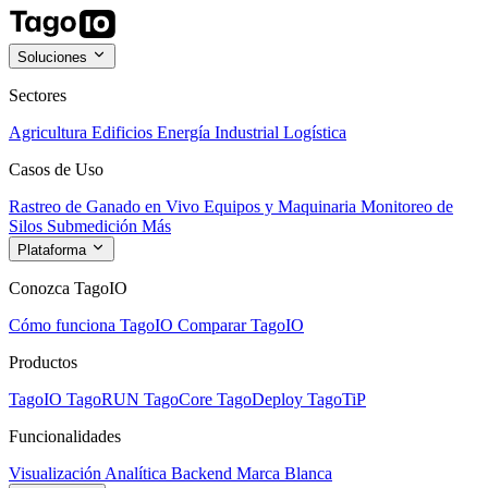
Soluciones
Sectores
Agricultura
Edificios
Energía
Industrial
Logística
Casos de Uso
Rastreo de Ganado en Vivo
Equipos y Maquinaria
Monitoreo de
Silos
Submedición
Más
Plataforma
Conozca TagoIO
Cómo funciona TagoIO
Comparar TagoIO
Productos
TagoIO
TagoRUN
TagoCore
TagoDeploy
TagoTiP
Funcionalidades
Visualización
Analítica
Backend
Marca Blanca