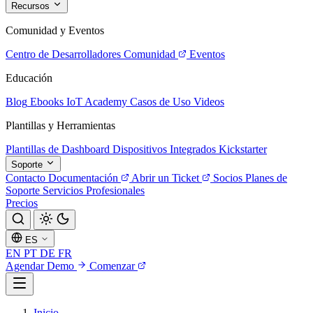
Recursos
Comunidad y Eventos
Centro de Desarrolladores
Comunidad
Eventos
Educación
Blog
Ebooks
IoT Academy
Casos de Uso
Videos
Plantillas y Herramientas
Plantillas de Dashboard
Dispositivos Integrados
Kickstarter
Soporte
Contacto
Documentación
Abrir un Ticket
Socios
Planes de
Soporte
Servicios Profesionales
Precios
ES
EN
PT
DE
FR
Agendar Demo
Comenzar
Inicio