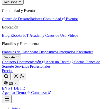
Recursos
Comunidad y Eventos
Centro de Desarrolladores
Comunidad
Eventos
Educación
Blog
Ebooks
IoT Academy
Casos de Uso
Videos
Plantillas y Herramientas
Plantillas de Dashboard
Dispositivos Integrados
Kickstarter
Soporte
Contacto
Documentación
Abrir un Ticket
Socios
Planes de
Soporte
Servicios Profesionales
Precios
ES
EN
PT
DE
FR
Agendar Demo
Comenzar
Inicio