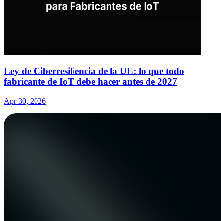
Ley de Ciberresiliencia de la UE: lo que todo
fabricante de IoT debe hacer antes de 2027
Apr 30, 2026