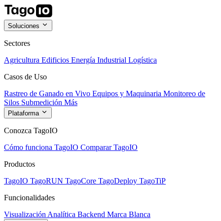
Soluciones
Sectores
Agricultura
Edificios
Energía
Industrial
Logística
Casos de Uso
Rastreo de Ganado en Vivo
Equipos y Maquinaria
Monitoreo de
Silos
Submedición
Más
Plataforma
Conozca TagoIO
Cómo funciona TagoIO
Comparar TagoIO
Productos
TagoIO
TagoRUN
TagoCore
TagoDeploy
TagoTiP
Funcionalidades
Visualización
Analítica
Backend
Marca Blanca