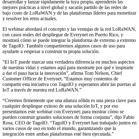
desarrollar y lanzar rápidamente la tuya propia, aprenderás las
mejores prácticas a nivel global y sacarás partido de las redes de
bajo costo de LoRaWAN y de las plataformas líderes para monetizar
y resolver los retos actuales.
El webinar abordará el concepto y las ventajas de la red LoRaWAN,
con casos reales del despliegue de Everynet en Puerto Rico, y
mostrará cómo se puede integrar la plataforma de extremo a extremo
de TagoIO. También compartiremos algunos casos de uso para
ayudarte a empezar a construir tu propia solución.
“El IoT puede marcar una verdadera diferencia en muchos aspectos
de nuestras vidas y estamos aquí para mostrarte por qué e inspirarte
a dar el paso hacia la innovación”, afirma Tom Nelson, Chief
Customer Officer de Everynet. “Estamos muy contentos de
compartir esta iniciativa con TagoIO y esperamos abrir las puertas al
IoT a través de nuestra red LoRaWAN.”
“Creemos firmemente que una alianza sólida es una pieza clave para
cualquier despliegue exitoso de una solución IoT, y por eso
presentamos este webinar con Everynet: para mostrar cómo se
pueden construir grandes soluciones de forma conjunta”, dijo Fabio
Rosa, CEO de TagoIO. “TagoIO y Everynet han trabajado juntos en
varios casos de uso en todo el mundo, garantizando que la
integración entre ambas plataformas esté bien ejecutada.”