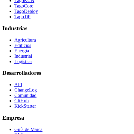
TagoRUN
TagoCore
TagoDeploy
TagoTiP
Industrias
Agricultura
Edificios
Energía
Industrial
Logística
Desarrolladores
API
ChangeLog
Comunidad
GitHub
KickStarter
Empresa
Guía de Marca