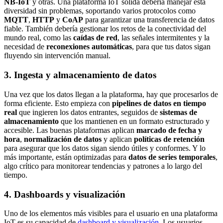
NB-IoT
y otras. Una plataforma IoT sólida debería manejar esta
diversidad sin problemas, soportando varios protocolos como
MQTT
,
HTTP
y
CoAP
para garantizar una transferencia de datos
fiable. También debería gestionar los retos de la conectividad del
mundo real, como las
caídas de red
, las señales intermitentes y la
necesidad de
reconexiones automáticas
, para que tus datos sigan
fluyendo sin intervención manual.
3.
Ingesta y almacenamiento de datos
Una vez que los datos llegan a la plataforma, hay que procesarlos de
forma eficiente. Esto empieza con
pipelines de datos en tiempo
real
que ingieren los datos entrantes, seguidos de
sistemas de
almacenamiento
que los mantienen en un formato estructurado y
accesible. Las buenas plataformas aplican
marcado de fecha y
hora
,
normalización de datos
y aplican
políticas de retención
para asegurar que los datos sigan siendo útiles y conformes. Y lo
más importante, están optimizadas para
datos de series temporales
,
algo crítico para monitorear tendencias y patrones a lo largo del
tiempo.
4.
Dashboards y visualización
Uno de los elementos más visibles para el usuario en una plataforma
IoT es su capacidad de
dashboard y visualización
. Los usuarios