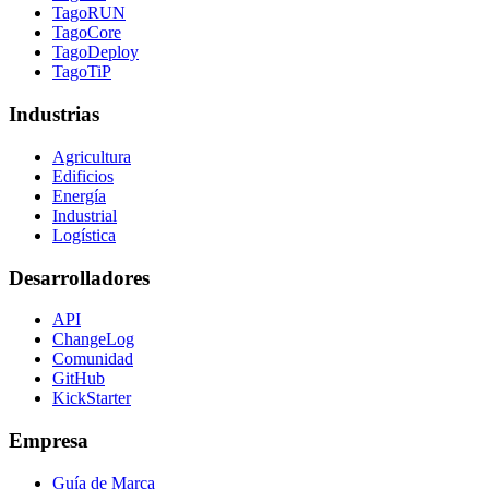
TagoRUN
TagoCore
TagoDeploy
TagoTiP
Industrias
Agricultura
Edificios
Energía
Industrial
Logística
Desarrolladores
API
ChangeLog
Comunidad
GitHub
KickStarter
Empresa
Guía de Marca