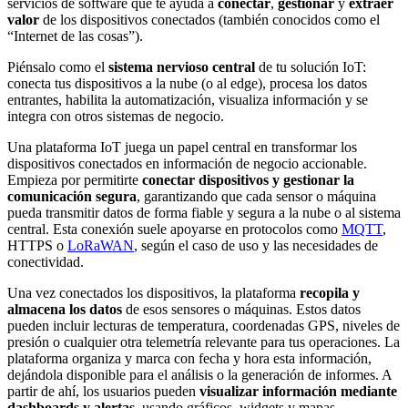
servicios de software que te ayuda a
conectar
,
gestionar
y
extraer
valor
de los dispositivos conectados (también conocidos como el
“Internet de las cosas”).
Piénsalo como el
sistema nervioso central
de tu solución IoT:
conecta tus dispositivos a la nube (o al edge), procesa los datos
entrantes, habilita la automatización, visualiza información y se
integra con otros sistemas de negocio.
Una plataforma IoT juega un papel central en transformar los
dispositivos conectados en información de negocio accionable.
Empieza por permitirte
conectar dispositivos y gestionar la
comunicación segura
, garantizando que cada sensor o máquina
pueda transmitir datos de forma fiable y segura a la nube o al sistema
central. Esta conexión suele apoyarse en protocolos como
MQTT
,
HTTPS o
LoRaWAN
, según el caso de uso y las necesidades de
conectividad.
Una vez conectados los dispositivos, la plataforma
recopila y
almacena los datos
de esos sensores o máquinas. Estos datos
pueden incluir lecturas de temperatura, coordenadas GPS, niveles de
presión o cualquier otra telemetría relevante para tus operaciones. La
plataforma organiza y marca con fecha y hora esta información,
dejándola disponible para el análisis o la generación de informes. A
partir de ahí, los usuarios pueden
visualizar información mediante
dashboards y alertas
, usando gráficos, widgets y mapas