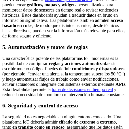
pueden crear
gráficos, mapas y widgets
personalizados para
monitorear datos de sensores en tiempo real o revisar tendencias
históricas. Estos dashboards ayudan a traducir datos en bruto en
información significativa. Las plataformas también admiten
acceso
basado en roles
, de modo que distintos usuarios, desde técnicos
hasta directivos, pueden ver la información más relevante para ellos,
de forma segura y eficiente.
5.
Automatización y motor de reglas
Una característica potente de las plataformas IoT modernas es la
posibilidad de configurar
reglas y acciones automatizadas
sin
escribir mucho código. Puedes definir
condiciones y disparadores
(por ejemplo, “enviar una alerta si la temperatura supera los 50 °C”)
y luego automatizar flujos de trabajo como enviar notificaciones,
activar actuadores o integrarte con sistemas externos mediante
APIs
.
Esta flexibilidad permite la
toma de decisiones en tiempo real
y
reduce la necesidad de monitoreo o intervención humana constante.
6.
Seguridad y control de acceso
La seguridad no es negociable en ningún entorno conectado. Una
plataforma IoT debería admitir
cifrado de extremo a extremo
,
tanto
en tránsito como en reposo
, asegurando que los datos estén