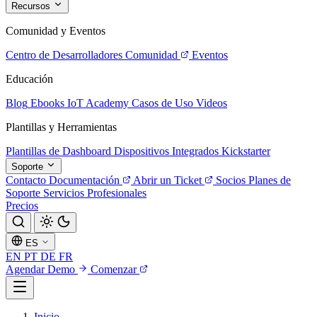
Recursos
Comunidad y Eventos
Centro de Desarrolladores
Comunidad
Eventos
Educación
Blog
Ebooks
IoT Academy
Casos de Uso
Videos
Plantillas y Herramientas
Plantillas de Dashboard
Dispositivos Integrados
Kickstarter
Soporte
Contacto
Documentación
Abrir un Ticket
Socios
Planes de
Soporte
Servicios Profesionales
Precios
ES
EN
PT
DE
FR
Agendar Demo
Comenzar
Inicio