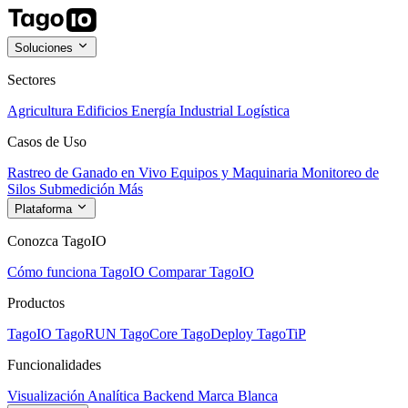
Soluciones
Sectores
Agricultura
Edificios
Energía
Industrial
Logística
Casos de Uso
Rastreo de Ganado en Vivo
Equipos y Maquinaria
Monitoreo de
Silos
Submedición
Más
Plataforma
Conozca TagoIO
Cómo funciona TagoIO
Comparar TagoIO
Productos
TagoIO
TagoRUN
TagoCore
TagoDeploy
TagoTiP
Funcionalidades
Visualización
Analítica
Backend
Marca Blanca