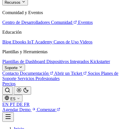
Recursos
Comunidad y Eventos
Centro de Desarrolladores
Comunidad
Eventos
Educación
Blog
Ebooks
IoT Academy
Casos de Uso
Videos
Plantillas y Herramientas
Plantillas de Dashboard
Dispositivos Integrados
Kickstarter
Soporte
Contacto
Documentación
Abrir un Ticket
Socios
Planes de
Soporte
Servicios Profesionales
Precios
ES
EN
PT
DE
FR
Agendar Demo
Comenzar
Inicio