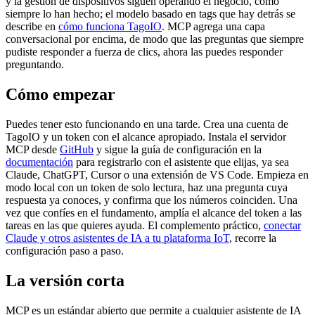
y la gestión de dispositivos siguen operando el negocio, como
siempre lo han hecho; el modelo basado en tags que hay detrás se
describe en
cómo funciona TagoIO
. MCP agrega una capa
conversacional por encima, de modo que las preguntas que siempre
pudiste responder a fuerza de clics, ahora las puedes responder
preguntando.
Cómo empezar
Puedes tener esto funcionando en una tarde. Crea una cuenta de
TagoIO y un token con el alcance apropiado. Instala el servidor
MCP desde
GitHub
y sigue la guía de configuración en la
documentación
para registrarlo con el asistente que elijas, ya sea
Claude, ChatGPT, Cursor o una extensión de VS Code. Empieza en
modo local con un token de solo lectura, haz una pregunta cuya
respuesta ya conoces, y confirma que los números coinciden. Una
vez que confíes en el fundamento, amplía el alcance del token a las
tareas en las que quieres ayuda. El complemento práctico,
conectar
Claude y otros asistentes de IA a tu plataforma IoT
, recorre la
configuración paso a paso.
La versión corta
MCP es un estándar abierto que permite a cualquier asistente de IA