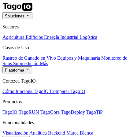
Soluciones
Sectores
Agricultura
Edificios
Energía
Industrial
Logística
Casos de Uso
Rastreo de Ganado en Vivo
Equipos y Maquinaria
Monitoreo de
Silos
Submedición
Más
Plataforma
Conozca TagoIO
Cómo funciona TagoIO
Comparar TagoIO
Productos
TagoIO
TagoRUN
TagoCore
TagoDeploy
TagoTiP
Funcionalidades
Visualización
Analítica
Backend
Marca Blanca