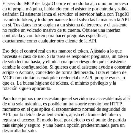
El servidor MCP de TagoIO corre en modo local, como un proceso
en tu propia máquina, hablando con el asistente por entrada y salida
estándar. El asistente lanza el servidor, el servidor habla con TagoIO
usando tu token, y todo permanece local salvo las llamadas a la API
en sí. Tus datos no se copian a un sistema de terceros, y el asistente
no recibe un volcado masivo de tu cuenta. Obtiene una interfaz
controlada y con token para hacer preguntas específicas,
exactamente como cualquier otro cliente de la API.
Eso deja el control real en tus manos: el token. Ajústalo a lo que
necesita el caso de uso. Si la tarea es responder preguntas, un token
de solo lectura basta, y elimina cualquier riesgo de que el asistente
cambie la configuración. Si quieres que el asistente ayude a construir
scripts o Actions, concédelo de forma deliberada. Trata el token de
MCP como tratarías cualquier credencial de API, porque eso es lo
que es. La buena higiene de tokens, el mínimo privilegio y la
rotación siguen aplicando.
Para los equipos que necesitan que el servidor sea accesible más allá
de una sola máquina, es posible un transporte remoto por HTTP,
momento en el que aplica el razonamiento normal de seguridad de
API: ponlo detrás de autenticación, ajusta el alcance del token y
registra el acceso. El modo local por defecto es el punto de partida
más simple y seguro, y una buena opción predeterminada para un
desarrollador solo.