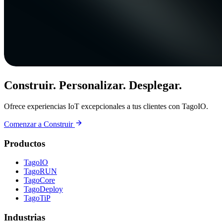
Construir. Personalizar. Desplegar.
Ofrece experiencias IoT excepcionales a tus clientes con TagoIO.
Comenzar a Construir
Productos
TagoIO
TagoRUN
TagoCore
TagoDeploy
TagoTiP
Industrias