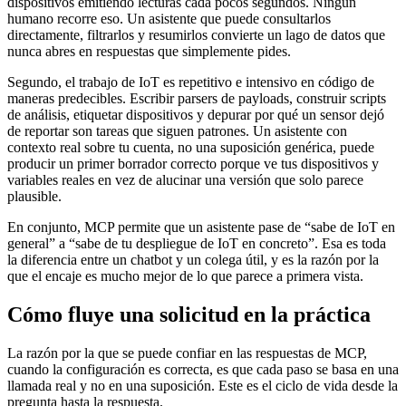
dispositivos emitiendo lecturas cada pocos segundos. Ningún
humano recorre eso. Un asistente que puede consultarlos
directamente, filtrarlos y resumirlos convierte un lago de datos que
nunca abres en respuestas que simplemente pides.
Segundo, el trabajo de IoT es repetitivo e intensivo en código de
maneras predecibles. Escribir parsers de payloads, construir scripts
de análisis, etiquetar dispositivos y depurar por qué un sensor dejó
de reportar son tareas que siguen patrones. Un asistente con
contexto real sobre tu cuenta, no una suposición genérica, puede
producir un primer borrador correcto porque ve tus dispositivos y
variables reales en vez de alucinar una versión que solo parece
plausible.
En conjunto, MCP permite que un asistente pase de “sabe de IoT en
general” a “sabe de tu despliegue de IoT en concreto”. Esa es toda
la diferencia entre un chatbot y un colega útil, y es la razón por la
que el encaje es mucho mejor de lo que parece a primera vista.
Cómo fluye una solicitud en la práctica
La razón por la que se puede confiar en las respuestas de MCP,
cuando la configuración es correcta, es que cada paso se basa en una
llamada real y no en una suposición. Este es el ciclo de vida desde la
pregunta hasta la respuesta.