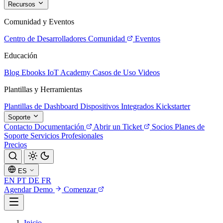
Recursos
Comunidad y Eventos
Centro de Desarrolladores
Comunidad
Eventos
Educación
Blog
Ebooks
IoT Academy
Casos de Uso
Videos
Plantillas y Herramientas
Plantillas de Dashboard
Dispositivos Integrados
Kickstarter
Soporte
Contacto
Documentación
Abrir un Ticket
Socios
Planes de
Soporte
Servicios Profesionales
Precios
ES
EN
PT
DE
FR
Agendar Demo
Comenzar
Inicio