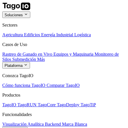
Soluciones
Sectores
Agricultura
Edificios
Energía
Industrial
Logística
Casos de Uso
Rastreo de Ganado en Vivo
Equipos y Maquinaria
Monitoreo de
Silos
Submedición
Más
Plataforma
Conozca TagoIO
Cómo funciona TagoIO
Comparar TagoIO
Productos
TagoIO
TagoRUN
TagoCore
TagoDeploy
TagoTiP
Funcionalidades
Visualización
Analítica
Backend
Marca Blanca