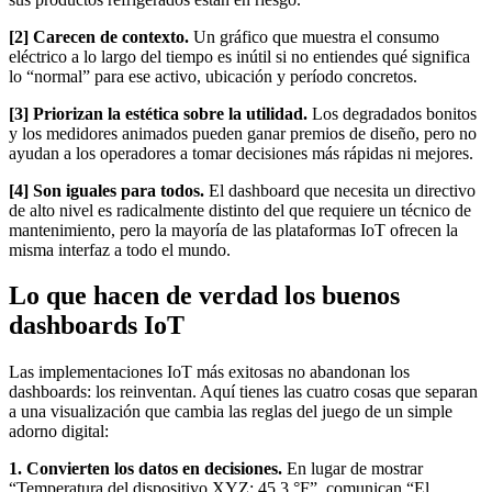
[2] Carecen de contexto.
Un gráfico que muestra el consumo
eléctrico a lo largo del tiempo es inútil si no entiendes qué significa
lo “normal” para ese activo, ubicación y período concretos.
[3] Priorizan la estética sobre la utilidad.
Los degradados bonitos
y los medidores animados pueden ganar premios de diseño, pero no
ayudan a los operadores a tomar decisiones más rápidas ni mejores.
[4] Son iguales para todos.
El dashboard que necesita un directivo
de alto nivel es radicalmente distinto del que requiere un técnico de
mantenimiento, pero la mayoría de las plataformas IoT ofrecen la
misma interfaz a todo el mundo.
Lo que hacen de verdad los buenos
dashboards IoT
Las implementaciones IoT más exitosas no abandonan los
dashboards: los reinventan. Aquí tienes las cuatro cosas que separan
a una visualización que cambia las reglas del juego de un simple
adorno digital:
1. Convierten los datos en decisiones.
En lugar de mostrar
“Temperatura del dispositivo XYZ: 45,3 °F”, comunican “El