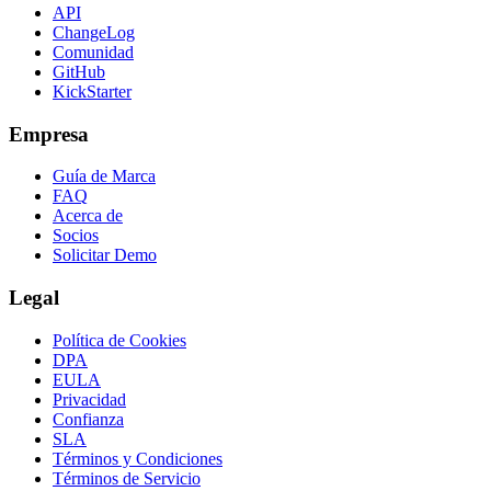
API
ChangeLog
Comunidad
GitHub
KickStarter
Empresa
Guía de Marca
FAQ
Acerca de
Socios
Solicitar Demo
Legal
Política de Cookies
DPA
EULA
Privacidad
Confianza
SLA
Términos y Condiciones
Términos de Servicio