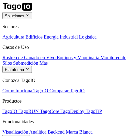
Soluciones
Sectores
Agricultura
Edificios
Energía
Industrial
Logística
Casos de Uso
Rastreo de Ganado en Vivo
Equipos y Maquinaria
Monitoreo de
Silos
Submedición
Más
Plataforma
Conozca TagoIO
Cómo funciona TagoIO
Comparar TagoIO
Productos
TagoIO
TagoRUN
TagoCore
TagoDeploy
TagoTiP
Funcionalidades
Visualización
Analítica
Backend
Marca Blanca