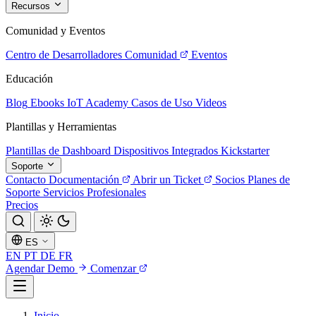
Recursos
Comunidad y Eventos
Centro de Desarrolladores
Comunidad
Eventos
Educación
Blog
Ebooks
IoT Academy
Casos de Uso
Videos
Plantillas y Herramientas
Plantillas de Dashboard
Dispositivos Integrados
Kickstarter
Soporte
Contacto
Documentación
Abrir un Ticket
Socios
Planes de
Soporte
Servicios Profesionales
Precios
ES
EN
PT
DE
FR
Agendar Demo
Comenzar
Inicio