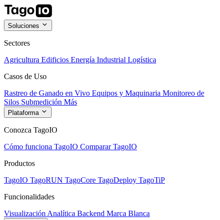
Soluciones
Sectores
Agricultura
Edificios
Energía
Industrial
Logística
Casos de Uso
Rastreo de Ganado en Vivo
Equipos y Maquinaria
Monitoreo de
Silos
Submedición
Más
Plataforma
Conozca TagoIO
Cómo funciona TagoIO
Comparar TagoIO
Productos
TagoIO
TagoRUN
TagoCore
TagoDeploy
TagoTiP
Funcionalidades
Visualización
Analítica
Backend
Marca Blanca