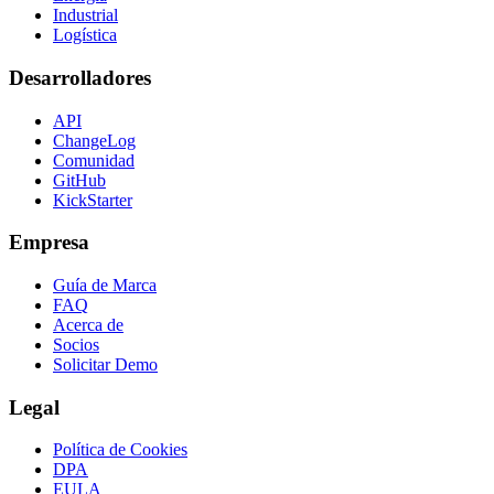
Industrial
Logística
Desarrolladores
API
ChangeLog
Comunidad
GitHub
KickStarter
Empresa
Guía de Marca
FAQ
Acerca de
Socios
Solicitar Demo
Legal
Política de Cookies
DPA
EULA