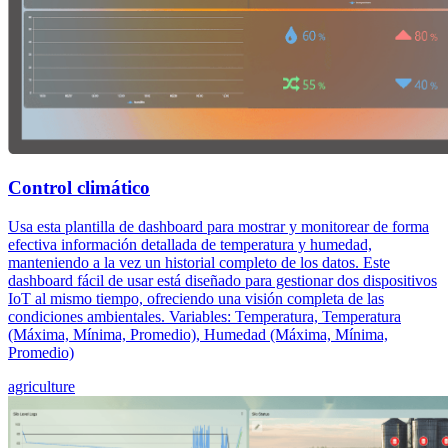
Control climático
Usa esta plantilla de dashboard para mostrar y monitorear de forma
efectiva información detallada de temperatura y humedad,
manteniendo a la vez un historial completo de los datos. Este
dashboard fácil de usar está diseñado para gestionar dos dispositivos
IoT al mismo tiempo, ofreciendo una visión completa de las
condiciones ambientales. Variables: Temperatura, Temperatura
(Máxima, Mínima, Promedio), Humedad (Máxima, Mínima,
Promedio)
agriculture