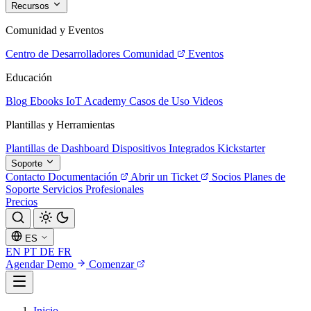
Recursos
Comunidad y Eventos
Centro de Desarrolladores
Comunidad
Eventos
Educación
Blog
Ebooks
IoT Academy
Casos de Uso
Videos
Plantillas y Herramientas
Plantillas de Dashboard
Dispositivos Integrados
Kickstarter
Soporte
Contacto
Documentación
Abrir un Ticket
Socios
Planes de
Soporte
Servicios Profesionales
Precios
ES
EN
PT
DE
FR
Agendar Demo
Comenzar
Inicio