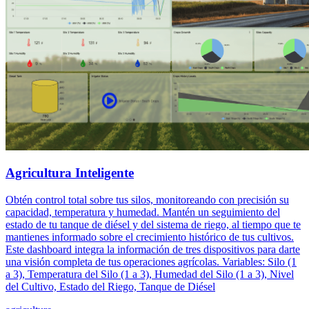
Agricultura Inteligente
Obtén control total sobre tus silos, monitoreando con precisión su
capacidad, temperatura y humedad. Mantén un seguimiento del
estado de tu tanque de diésel y del sistema de riego, al tiempo que te
mantienes informado sobre el crecimiento histórico de tus cultivos.
Este dashboard integra la información de tres dispositivos para darte
una visión completa de tus operaciones agrícolas. Variables: Silo (1
a 3), Temperatura del Silo (1 a 3), Humedad del Silo (1 a 3), Nivel
del Cultivo, Estado del Riego, Tanque de Diésel