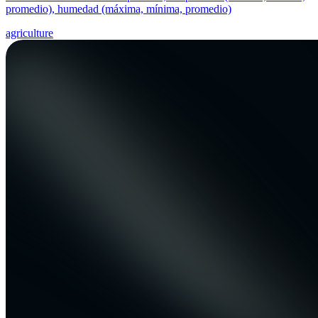
promedio), humedad (máxima, mínima, promedio)
agriculture