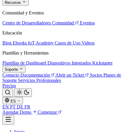
Recursos
Comunidad y Eventos
Centro de Desarrolladores
Comunidad
Eventos
Educación
Blog
Ebooks
IoT Academy
Casos de Uso
Videos
Plantillas y Herramientas
Plantillas de Dashboard
Dispositivos Integrados
Kickstarter
Soporte
Contacto
Documentación
Abrir un Ticket
Socios
Planes de
Soporte
Servicios Profesionales
Precios
ES
EN
PT
DE
FR
Agendar Demo
Comenzar
Inicio