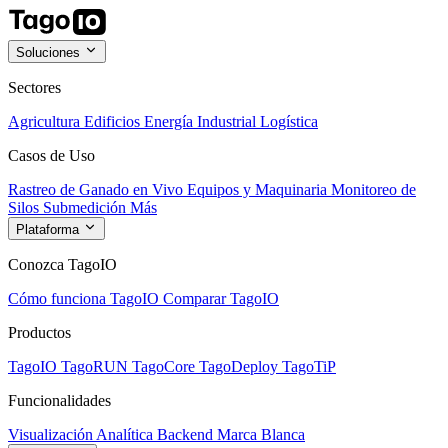
Soluciones
Sectores
Agricultura
Edificios
Energía
Industrial
Logística
Casos de Uso
Rastreo de Ganado en Vivo
Equipos y Maquinaria
Monitoreo de
Silos
Submedición
Más
Plataforma
Conozca TagoIO
Cómo funciona TagoIO
Comparar TagoIO
Productos
TagoIO
TagoRUN
TagoCore
TagoDeploy
TagoTiP
Funcionalidades
Visualización
Analítica
Backend
Marca Blanca