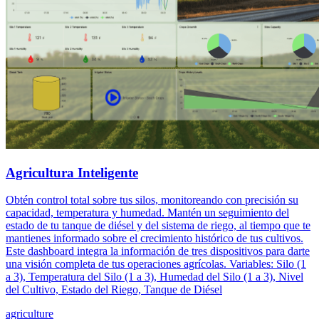
Agricultura Inteligente
Obtén control total sobre tus silos, monitoreando con precisión su
capacidad, temperatura y humedad. Mantén un seguimiento del
estado de tu tanque de diésel y del sistema de riego, al tiempo que te
mantienes informado sobre el crecimiento histórico de tus cultivos.
Este dashboard integra la información de tres dispositivos para darte
una visión completa de tus operaciones agrícolas. Variables: Silo (1
a 3), Temperatura del Silo (1 a 3), Humedad del Silo (1 a 3), Nivel
del Cultivo, Estado del Riego, Tanque de Diésel
agriculture