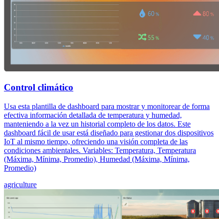
Control climático
Usa esta plantilla de dashboard para mostrar y monitorear de forma
efectiva información detallada de temperatura y humedad,
manteniendo a la vez un historial completo de los datos. Este
dashboard fácil de usar está diseñado para gestionar dos dispositivos
IoT al mismo tiempo, ofreciendo una visión completa de las
condiciones ambientales. Variables: Temperatura, Temperatura
(Máxima, Mínima, Promedio), Humedad (Máxima, Mínima,
Promedio)
agriculture