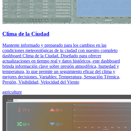
Clima de la Ciudad
Mantente informado y preparado para los cambios en las
condiciones meteorológicas de tu ciudad con nuestro completo
dashboard Clima de la Ciudad. Diseñado para ofrecer
actualizaciones en tiempo real y datos históricos, este dashboard
brinda información clave sobre presión atmosférica, humedad y
temperatura, lo que permite un seguimiento eficaz del clima y
mejores decisiones. Variables: Temperatura, Sensación Térmica,
Presión, Visibilidad, Velocidad del Viento
agriculture